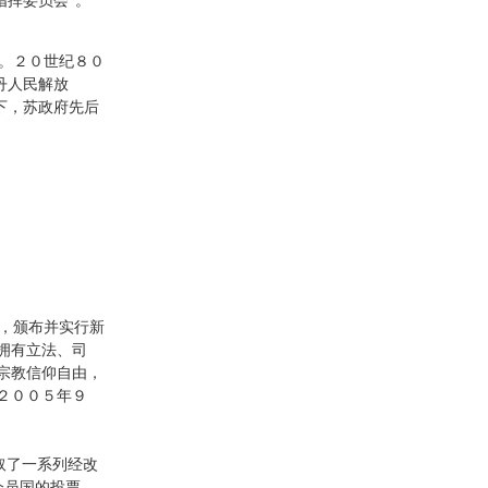
指挥委员会”。
。２０世纪８０
丹人民解放
下，苏政府先后
，颁布并实行新
拥有立法、司
宗教信仰自由，
２００５年９
取了一系列经改
会员国的投票