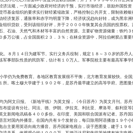
经济法规，一方面减少政府对经济的干预，实行市场经济，鼓励外国投资
货币基金组织的要求实行财经紧缩政策，严格控制公共开支，限制依赖银
动经济复苏，通胀率和赤字均明显下降，经济状况趋向好转，成为黑非洲
金组织贷款，受到该组织好评，并于２０００年恢复其会员国的投票权。
石、石油、天然气和木材等丰富的自然资源。主要矿物资源储量：铁约３
０多万公顷，占全国面积２３．３％；在林业资源中，阿拉伯树胶占重要
化。８月１４日为建军节。实行义务兵役制，规定１８～３０岁的苏丹人
练军事部队性质的民防军，估计有１０万人。军事院校主要有最高军事学
小学仍为免费教育。各地区教育发展很不平衡，北方教育发展较快。全国
１所。喀土穆大学建于１９０２年，是苏丹最早建立的高等学府。恩图曼
均为阿文日报。《新地平线》为英文报，《今日苏丹》为英文月刊。苏丹
吉布提设有分社。同法、德、伊朗、伊拉克、利比亚、摩洛哥、叙利亚等
英文新闻电讯稿各４００多份。在印度、美国和联合国派有记者。苏丹国
语言对国内外播音。在国内共有９个发射台，每日除用阿语播放１９个小
电台主要用英语向南方播音。苏丹国家电视台，设于恩图曼，建于１９６
交流关系，收视观众约１０００万。瓦德迈达尼和朱巴等地建有地方电视