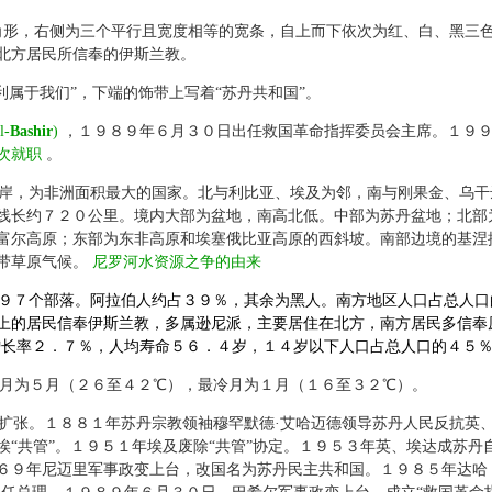
角形，右侧为三个平行且宽度相等的宽条，自上而下依次为红、白、黑三
北方居民所信奉的伊斯兰教。
属于我们”，下端的饰带上写着“苏丹共和国”。
l-
Bashir
)
，１９８９年６月３０日出任救国革命指挥委员会主席。１９
次就职
。
岸，为非洲面积最大的国家。北与利比亚、埃及为邻，南与刚果金、乌干
线长约７２０公里。境内大部为盆地，南高北低。中部为苏丹盆地；北部
富尔高原；东部为东非高原和埃塞俄比亚高原的西斜坡。南部边境的基涅
带草原气候。
尼罗河水资源之争的由来
９７个部落。阿拉伯人约占３９％，其余为黑人。南方地区人口占总人口
上的居民信奉伊斯兰教，多属逊尼派，主要居住在北方，南方居民多信奉
增长率２．７％，人均寿命５６．４岁，１４岁以下人口占总人口的４５
月为５月（２６至４２℃），最冷月为１月（１６至３２℃）。
扩张。１８８１年苏丹宗教领袖穆罕默德·艾哈迈德领导苏丹人民反抗英
“共管”。１９５１年埃及废除“共管”协定。１９５３年英、埃达成苏丹
６９年尼迈里军事政变上台，改国名为苏丹民主共和国。１９８５年达哈