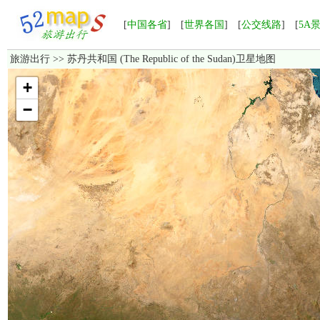
[
中国各省
] [
世界各国
] [
公交线路
] [
5A
旅游出行
>> 苏丹共和国 (The Republic of the Sudan)卫星地图
加载中，如果长时间无法显示，请点击这里
重新加载
！
+
−