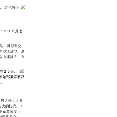
色。红色象征
９３年１０月改
达、肯尼亚交
为沙漠台地，尼
提山海拔３１８
的２５％。
原始部落宗教及
％。
、埃入侵，１８
自决的协议。１
卜军事政变上