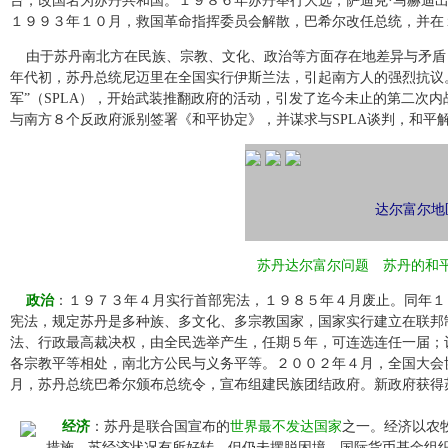
台，改国名为苏丹共和国。１９８６年苏丹举行大选，萨迪克·马赫迪出
１９９３年１０月，救国革命指挥委员会解散，巴希尔改任总统，并在
由于苏丹南北方在民族、宗教、文化、政治等方面存在地差异与矛盾
年代初，苏丹总统尼迈里在全国实行伊斯兰法，引起南方人的强烈抗议
军”（SPLA），开始武装推翻政府的活动，引发了迄今未止的第二次
与南方８个反政府派别签署《和平协定》，并谋求与SPLA谈判，和平
达尔富尔地
苏丹达尔富尔问题
苏丹的和
政治
：１９７３年４月实行首部宪法，１９８５年４月废止。同年１
宪法，规定苏丹是多种族、多文化、多宗教国家，国家实行建立在联邦
法、行政最高裁决权，由全民选举产生，任期５年，可连选连任一届；
各宗教平等相处，南北方公民与义务平等。２００２年４月，全国大会
月，苏丹总统巴希尔颁布总统令，宣布组建民族团结政府。新政府获得
经济
：苏丹是联合国宣布的
世界最不发达国家
之一。经济以农
措施，苏经济状况有所好转，但仍未摆脱困境。国际货币基金组