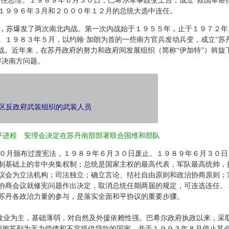
任总理。１９８９年６月３０日，巴希尔军事政变上台，成立“救国革命
１９９６年３月和２０００年１２月的总统大选中连任。
，苏爆发了两次南北内战。第一次内战始于１９５５年，止于１９７２年
。１９８３年５月，以约翰·加朗为首的一些南方官兵发动兵变，成立“苏
内战。近年来，在苏丹政府的努力和政府间发展组织（简称“伊加特”）斡旋
解决南方问题。
区反政府武装组织的武装人员
平进程
安理会决定在苏丹南部部署联合国维和部队
０月颁布过渡宪法，１９８９年６月３０日废止。１９８９年６月３０日
制基础上的非中央集权制；总统是国家主权的最高代表，军队最高统帅，
议会为立法机构；司法独立；确立言论、结社自由原则和政治协商原则；
协商会议就修宪问题作出决定，取消总统任期两届的规定，可连选连任。
苏丹各政治力量的参与，是落实全面和平协议的重要步骤。
牧业为主，基础薄弱，对自然及外援依赖性强。巴希尔政府执政以来，采
织把苏列为无力偿债和不宜提供贷款的国家，并于１９９３年８月停止其