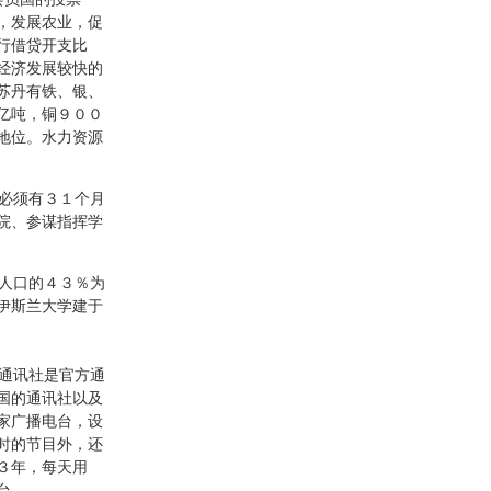
，发展农业，促
行借贷开支比
经济发展较快的
苏丹有铁、银、
亿吨，铜９００
地位。水力资源
必须有３１个月
院、参谋指挥学
人口的４３％为
伊斯兰大学建于
通讯社是官方通
国的通讯社以及
家广播电台，设
时的节目外，还
３年，每天用
台。