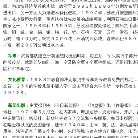
权。为加快经济复苏的步伐，政府于１９９３和１９９６年分别发布新
进出口，另一方面大力推进私有化进程。１９９７年，苏政府按照国际
例，减少货币发行量，重点扶持优先发展的战略项目，利用石油出口带
国家之一。１９９８年和１９９９年，苏政府均按期偿还了国际货币基
铬、铜、锰、金、铝、铅、铀、锌、钨、石棉、石膏、云母、滑石、钻
万吨，铬７０万吨，银约９０００吨，石油约５亿吨。森林面积５８０
丰富。有２００万公顷淡水水域。
军事
：武装部队建立于英国殖民统治时期。独立后，军队实行了苏丹
的服役期。武装部队由陆、海、空及防空军４个军种组成。还组织和训
院和军事学院。
文化教育
：１９８８年教育部决定取消中等和高等教育免费的规定，
文盲，２５％的学龄儿童不能入学。全国有综合大学５所，专科院校１
１９１２年。
新闻出版
：主要报刊有《今日新闻报》、《消息报》和《多彩报》，
讯社，１９７１年５月成立，在内罗毕、摩加迪沙、恩贾梅纳、开罗、
中东通讯社、塔斯社、新华社等建立了交流和业务联系。每日出版阿、
在喀士穆以北的恩图曼镇，建于１９４０年，用阿、英、法、索马里等
用英、法等语言广播３个半小时。朱巴等城市建有地方广播电台。朱巴
阿、英文播送节目约８小时，同各阿拉伯国家和一些外国电视台有业务