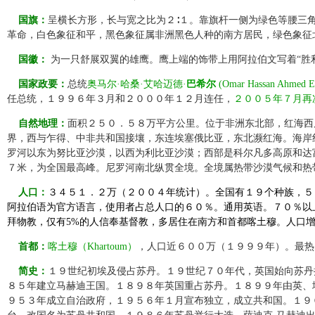
国旗：
呈横长方形，长与宽之比为２∶１。靠旗杆一侧为绿色等腰三
革命，白色象征和平，黑色象征属非洲黑色人种的南方居民，绿色象征
国徽：
为一只舒展双翼的雄鹰。鹰上端的饰带上用阿拉伯文写着“胜利
国家政要：
总统
奥马尔·哈桑·艾哈迈德·
巴希尔
(Omar Hassan Ahmed E
任总统，１９９６年３月和２０００年１２月连任，
２００５年７月再
自然地理：
面积２５０．５８万平方公里。位于非洲东北部，红海西
界，西与乍得、中非共和国接壤，东连埃塞俄比亚，东北濒红海。海岸
罗河以东为努比亚沙漠，以西为利比亚沙漠；西部是科尔凡多高原和达
７米，为全国最高峰。尼罗河南北纵贯全境。全境属热带沙漠气候和热
人口：
３４５１．２万（２００４年统计）。全国有１９个种族，５
阿拉伯语为官方语言，使用者占总人口的６０％。通用英语。７０％以
拜物教，仅有5%的人信奉基督教，多居住在南方和首都喀土穆。人口
首都：
喀土穆（Khartoum）
，人口近６００万（１９９９年）。最热
简史：
１９世纪初埃及侵占苏丹。１９世纪７０年代，英国始向苏丹
８５年建立马赫迪王国。１８９８年英国重占苏丹。１８９９年由英、埃
９５３年成立自治政府，１９５６年１月宣布独立，成立共和国。１９