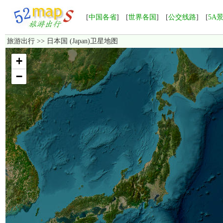
[
中国各省
] [
世界各国
] [
公交线路
] [
5A
旅游出行
>> 日本国 (Japan)卫星地图
加载中，如果长时间无法显示，请点击这里
重新加载
！
+
−