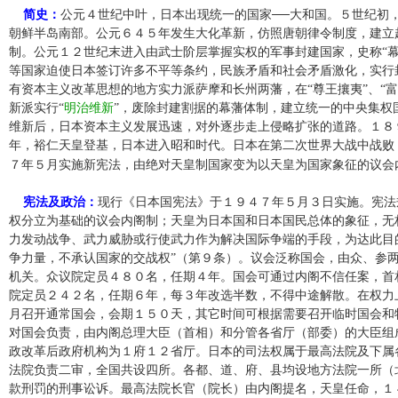
简史：
公元４世纪中叶，日本出现统一的国家──大和国。５世纪初
朝鲜半岛南部。公元６４５年发生大化革新，仿照唐朝律令制度，建立
制。公元１２世纪末进入由武士阶层掌握实权的军事封建国家，史称“幕
等国家迫使日本签订许多不平等条约，民族矛盾和社会矛盾激化，实行
有资本主义改革思想的地方实力派萨摩和长州两藩，在“尊王攘夷”、“
新派实行“
明治维新
”，废除封建割据的幕藩体制，建立统一的中央集权
维新后，日本资本主义发展迅速，对外逐步走上侵略扩张的道路。１８
年，裕仁天皇登基，日本进入昭和时代。日本在第二次世界大战中战败
７年５月实施新宪法，由绝对天皇制国家变为以天皇为国家象征的议会
宪法及政治：
现行《日本国宪法》于１９４７年５月３日实施。宪法
权分立为基础的议会内阁制；天皇为日本国和日本国民总体的象征，无
力发动战争、武力威胁或行使武力作为解决国际争端的手段，为达此目
争力量，不承认国家的交战权”（第９条）。议会泛称国会，由众、参
机关。众议院定员４８０名，任期４年。国会可通过内阁不信任案，首
院定员２４２名，任期６年，每３年改选半数，不得中途解散。在权力
月召开通常国会，会期１５０天，其它时间可根据需要召开临时国会和
对国会负责，由内阁总理大臣（首相）和分管各省厅（部委）的大臣组
政改革后政府机构为１府１２省厅。日本的司法权属于最高法院及下属各
法院负责二审，全国共设四所。各都、道、府、县均设地方法院一所（
款刑罚的刑事讼诉。最高法院长官（院长）由内阁提名，天皇任命，１