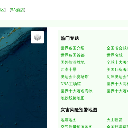
景区
] [
5A酒店
]