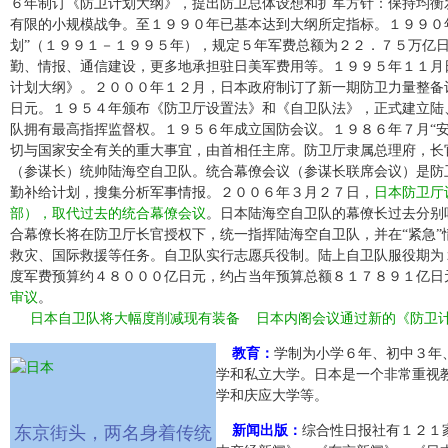
６年制订《防卫计划大纲》，提出防卫总体设想和扩军方针：保持均衡
有限的小规模战争。至１９９０年已基本达到大纲所定指标。１９９０
划”（１９９１－１９９５年），规定５年军费总额为２２．７５万亿
勤、情报、通信建设，更多地承担驻日美军费用等。１９９５年１１月
计划大纲》。２０００年１２月，日本政府制订了新一期防卫力量整备
日元。１９５４年颁布《防卫厅设置法》和《自卫队法》，正式建立陆
队拥有最高指挥监督权。１９５６年成立国防会议。１９８６年７月“安
切与国家安全有关的重大事宜，由首相任主席。防卫厅隶属总理府，长
（参谋长）统帅陆海空自卫队。统合幕僚会议（参谋长联席会议）是防
勤补给计划，搜集分析军事情报。２００６年３月２７日，
日本防卫厅
部），取代过去的统合幕僚会议
。日本陆海空自卫队的幕僚长过去分别
合幕僚长将在防卫厅长官授权下，统一指挥陆海空自卫队，并在“紧急”
救灾、国际救援等任务。自卫队实行志愿兵役制。陆上自卫队服役期为
度军费预算约４８０００亿日元，约占当年预算总额８１７８９１亿日
审议
。
日本自卫队将大幅度削减现有装备
日本内阁会议通过新的《防卫
教育：
学制为小学６年、初中３年
学和私立大学。日本是一个非常重视
学和庆应大学等。
东京街头，两名身着传统
新闻出版：
综合性日报社有１２１