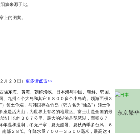
太阳旗来源于此。
章上的图案。
２月２３日）
更多请点击>>
西隔东海、黄海、朝鲜海峡、日本海与中国、朝鲜、韩国、
国、九州４个大岛和其它６８００多个小岛屿。领海面积３
”）领土争端，与韩国存在竹岛（韩方名为“独岛”）领土争
多座是活火山，为世界上有名的地震区。富士山是全国的最
东京繁华
信浓川长约３６７公里。最大的湖泊是琵琶湖，面积６７
终年温和湿润，冬无严寒，夏无酷暑。夏秋两季多台风，６
，南部２８℃。年降水量７００—３５００毫米，最高达４