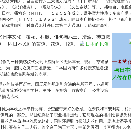
本经济新闻》。全国发行的三大地方报为：《中日新闻》、《北海道新闻
论》、《东洋经济》、《经济学人》、《文艺春秋》等。广播电台、电视
：日本广播协会（ＮＨＫ），１９５２年成立，属半官方性质；东京广播
播网公司（ＮＴＶ），１９５３年成立。除日本广播协会外，其他电视广
，简称共同社。时事通讯社是日本第二大通讯社，简称时事社。
的日本文化。樱花、和服、俳句与武士、清酒、神道教
道"，即日本民间的茶道、花道、书道。
日本的风俗
一名艺
就作为一种美感仪式受到上流阶层的无比喜爱。现在，茶道被
止，为一般民众所广泛地接受。日本国内有许多传授茶道各流
与日本
以轻松地欣赏到茶道的表演。
艺伎在
鲜花的技法而诞生。因展示的规则和方法的有所不同，花道可
授花道各流派技法的学校。另外，在宾馆、百货商店、公共设施
美的插花艺术。
神殿为丰收之神举行比赛，盼望能带来好的收成。在奈良和平安时期，相
训练的一部分。18世纪兴起了职业相扑运动，它与现在的相扑比赛极为
的目的是将场地中的恶鬼趋走，同时还起到放松肌肉的作用。场地上还要
扑比赛在台子上进行。整个台子为正方形，中部为圆圈，其直径为4.55