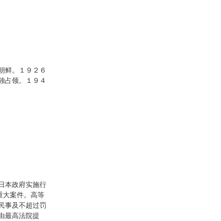
朝鲜。１９２６
独占领。１９４
日本政府实施行
重大案件。高等
民事及不超过罚
由最高法院提