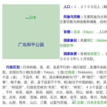
人口：
１．２７０５亿人（截
民族与宗教：
主要民族为大和
主要宗教为神道教和佛教，信仰
首都：
东京（Tokyo）
，人口
国家象征：
天皇
明仁（Akihit
广岛和平公园
位报告书
国家政要：
首相
安倍晋三
，
２００３年１１月任职。
行政区划：
日本的都、道、府、县是平行的一级行政区，直属中央政
权。全国分为１都(东京都：Tokyo)、１道(
北海道
：Hokkaido)、２府(
大
个县（省），下设市、町、村。其办事机构称为“厅”，即“都厅”、“道厅”
事”。每个都、道、府、县下设若干个市、町(相当于中国的镇)、村。其办
所”、“村役所”，行政长官称为“市长”、“町长”、“村长”。４３个县
、千叶、奈良、福井、新舄、福冈、大分、福岛、冈山、岐阜、佐贺、
贺、兵库、岛根、 茨城、静冈、石川、櫔木、岩手、德岛、香川、鸟
知、山形、熊本 、山口、三重、山梨与宫城。
京都：日本文化艺术