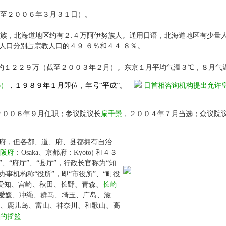
至２００６年３月３１日）。
族，北海道地区约有２.４万阿伊努族人。通用日语，北海道地区有少量
人口分别占宗教人口的４９.６％和４４.８％。
约１２２９万（截至２００３年２月）。东京１月平均气温３℃，８月气
o）
，１９８９年１月即位，年号“平成”。
日首相咨询机构提出允许
２００６年９月任职；参议院议长
扇千景
，２００４年７月当选；众议院
府，但各都、道、府、县都拥有自治
阪府
：Osaka、京都府：Kyoto) 和４３
、“府厅”、“县厅”，行政长官称为“知
事机构称“役所”，即“市役所”、“町役
是：爱知、宫崎、秋田、长野、青森、
长崎
爱媛、冲绳、群马、埼玉、广岛、滋
取、鹿儿岛、富山、神奈川、和歌山、高
的摇篮