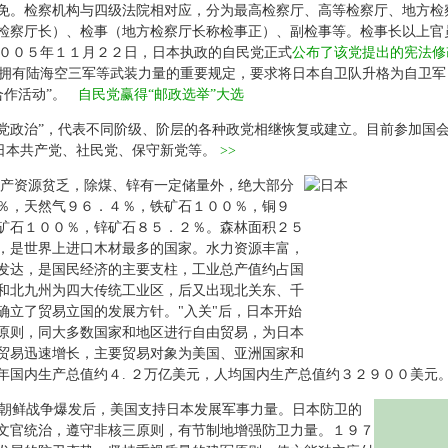
免。检察机构与四级法院相对应，分为最高检察厅、高等检察厅、地方检
检察厅长）、检事（地方检察厅长称检事正）、副检事等。
检事长以上官
００５年１１月２２日，日本执政的自民党正式
公布了该党提出的宪法修
拥有陆海空三军等武装力量的重要规定，要求将日本自卫队升格为自卫军
合作活动”。
自民党赢得“邮政选举”大选
党政治”，代表不同阶级、阶层的各种政党相继恢复或建立。目前参加国
日本共产党、社民党、保守新党等。
>>
产资源贫乏，除煤、锌有一定储量外，绝大部分
％，天然气９６．４％，铁矿石１００％，铜９
矿石１００％，锌矿石８５．２％。森林面积２５
，是世界上进口木材最多的国家。水力资源丰富，
发达，是国民经济的主要支柱，工业总产值约占国
和北九州为四大传统工业区，后又出现北关东、千
确立了贸易立国的发展方针。"入关"后，日本开始
原则，同大多数国家和地区进行自由贸易，为日本
贸易迅速增长，主要贸易对象为美国、亚洲国家和
年国内生产总值约４. ２万亿美元，人均国内生产总值约３２９００美元
朝鲜战争爆发后，美国支持日本发展军事力量。日本防卫的
文官统治，遵守非核三原则，有节制地增强防卫力量。１９７