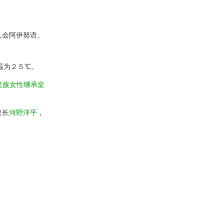
人会阿伊努语。
温为２５℃。
皇族女性继承皇
议长
河野洋平
，