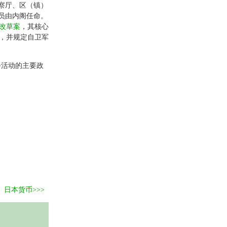
察厅、区（镇）
员由内阁任命。
改草案
，其核心
，并规定自卫军
会活动的主要政
。
日本货币>>>