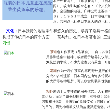
本产经新闻》、《东京新闻》、《日
服装的日本儿童正在感受
闻》。较有影响的杂志有：《中央公
乘坐黄鱼车的乐趣。
家。全国性的电视、广播公司主要有
Ｓ），１９５１年成立；日本电视广
营。共同通讯社是日本最大的通讯社
文化：
日本独特的地理条件和悠久的历史，孕育了别具一格
构成了传统日本的两个方面－－菊与剑。在日本有著名的 "三
习惯
茶道
也叫作茶汤（品茗会），自古以来
用作训练集中精神，或者用于培养礼仪举
派技法的学校，不少宾馆也设有茶室，可
花道
作为一种在茶室内再现野外盛开的
分成20多种流派，日本国内也有许多传
的大厅等各种场所，可以欣赏到装饰优
相扑
来源于日本神道的宗教仪式。人们在
赏运动，而到了镰仓战国时期，相扑成为武士
强调相扑运动，比赛前的跺脚仪式（四顾）
的目的，因为神道教义认为盐能驱赶鬼魅。相