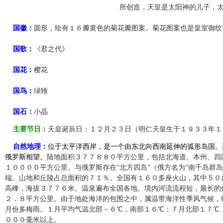
所创造，天皇是太阳神的儿子，
国徽：
圆形，绘有１６瓣黄色的菊花瓣图案。菊花图案也是皇室御纹
国歌：
《君之代》
国花：
樱花
国鸟：
绿雉
国石：
小晶
主要节日
：
天皇诞辰日：１２月２３日（明仁天皇生于１９３３年１
自然地理：
位于太平洋西岸，是一个由东北向西南延伸的弧形岛国。
俄罗斯相望。
陆地面积３７７８８０平方公里，包括北海道、本州、四
１００００平方公里。与俄罗斯存在“北方四岛”（俄方名为“南千岛群岛
端。山地和丘陵占总面积的７１％。全国有１６０多座火山，其中５０
高峰，海拔３７７６米。温泉遍布全国各地。境内河流流程短，最长的
２．８平方公里。由于地处海洋的包围之中，属温带海洋性季风气候，
月份多梅雨。１月平均气温北部－６℃，南部１６℃；７月北部１７℃
０００毫米以上。