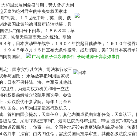
，大和国发展到鼎盛时期，势力曾扩大到
起天皇为绝对君主的中央集权国家体
府”时期。１９世纪中叶，英、美、俄
封建锁国政策的德川幕府统治动摇，具
富国强兵”的口号下倒幕。１８６８年，革
国家，恢复天皇至高无上的统治。明治
９４年，日本发动甲午战争；１９０４年挑起日俄战争；１９１０年侵吞
，１９４５年８月１５日宣布无条件投降。战后初期，美军对日本实行单
内阁制国家。
广岛遭原子弹轰炸事件
长崎遭原子弹轰炸事件
规定，国家实行以立法、司法和行政三
权参与国政；“永远放弃把利用国家权
的，日本不保持陆、海、空军及其他战
两院组成，为最高权力机关和唯一立法
相有权提前解散众议院重新选举。参议
上，众议院优于参议院。每年１月至６
特别国会。内阁为国家最高行政机关，
成。首相由国会提名，天皇任命，其他内阁成员由首相任免，天皇认证。
级法院。采用“四级三审制”。最高法院为终审法院，审理“违宪”和其他
北海道设四所），负责一审。全国各地还设有家庭法院和简易法院，负责
４名判事（法官）由内阁任命，需接受国民投票审查。其他各级法院法官