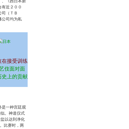
》、《西日本新
台有近２００
公司（ＴＢ
播公司均为私
伎在接受训练
艺伎面对面
历史上的贡献
扑是一种宫廷观
相似。神道仪式
撒盐以达到净化
米。比赛时，两