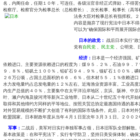
名，内阁任命，任期１０年，可连任。各级法官非经正式弹劾，不得罢
检察厅。检察官分为检事总长（总检察长）、次长检事、检事长（高等
法务大臣对检事总长有指挥权。２
内容是抛弃了现行宪法中日本不得
可以为“确保国际和平而展开国际
日本的政党：
战后日本实行“政
党有
自民党
、
民主党
、公明党、
经济：
日本是一个经济强国。矿
依赖进口。主要资源依赖进口的程度为：煤９５．２％，石油９９．７
９．８％，铝矾土１００％，铅矿石９４．９％，镍矿石１００％，磷
２６万公顷，占国土总面积的６６．６％，但木材５５．１％依赖进口
水力发电量约占总发电量的１２％左右。近海渔业资源丰富。工业高度
内生产总值的４０％，主要集中在太平洋沿岸地区，京浜、阪神、中京
叶、濑户内海及骏河湾等新兴工业地带。日本从二十世纪五十年代开始
取得和其他缔约方同样的平等地位。按照关贸总协定最惠国待遇的基本
对外贸易规模的不断扩大创造了有利的国际市场条件。此后，日本对外
欧盟国家。日本财政年度从当年４月１日至次年３月３１日。２００２
军事：
二战后，美军对日实行单独军事占领，日本旧军队全部解散。
基本政策是：在和平宪法下，实行专守防卫，坚持日美安保体制，确保