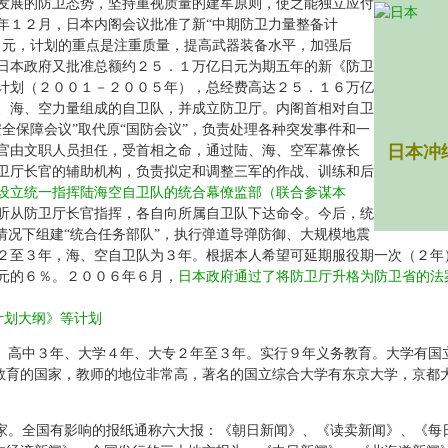
发展的防卫态势，坚持重视质量的建军原则，使之能独立应付
年１２月，日本内阁会议批准了新“中期防卫力量整备计
日元，计划的重点是注重质量，提高武器装备水平，加强后
日本政府又批准总额约２５．１万亿日元为期五年的新《防卫
计划（２００１－２００５年），总经费高达２５．１６万亿
、海、空力量组成的自卫队，并成立防卫厅。内阁首相对自卫
全保障会议”取代原“国防会议”，负责处理各种突发事件和一
日本冲
官由文职人员担任，受首相之命，通过陆、海、空军幕僚长
卫厅长官的辅助机构，负责拟定和调整三军的作战、训练和后
设立统一指挥陆海空自卫队的统合幕僚监部（联合参谋本
听从防卫厅长官指挥，各自向所属自卫队下达命令。今后，统
情况下组建“统合任务部队”，执行弹道导弹防御、大规模地震
２至３年，海、空自卫队为３年。根据本人希望可延期服役期一次（２年
元的６％。２００６年６月，
日本政府通过了将防卫厅升格为防卫省的法
计划大纲》等计划
、高中３年、大学４年、大专２年至３年。实行９年义务教育。大学有国
教育的国家，教师的地位非常高，著名的国立综合大学有东京大学，京都
家。全国有影响的报纸通称六大报：《朝日新闻》、《读卖新闻》、《每