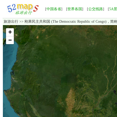
[
中国各省
] [
世界各国
] [
公交线路
] [
5A
旅游出行
>> 刚果民主共和国 (The Democratic Republic of Con
加载中，如果长时间无法显示，请点击这里
重新加载
！
+
−