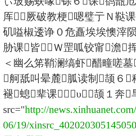
ぃ玻赐蚨喙铩６课鹆甑卮
厍厥破教梗嗯璧亍Ｎ鞑课
矶嗌椒逶诤０危矗埃埃懊滓陨
胁课皆Ｗ罡呱铰甯澹
＜幽么笫鞘澜缟虾醋疃嗟墓
舸舐叫晕麓胍读制颉６
褪螅辈课υ颉１奔
src="
http://news.xinhuanet.com/
06/19/xinsrc_402020305145050