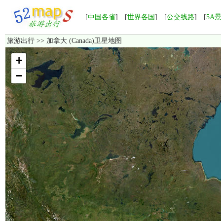
[
中国各省
] [
世界各国
] [
公交线路
] [
5A
旅游出行
>> 加拿大 (Canada)卫星地图
加载中，如果长时间无法显示，请点击这里
重新加载
！
+
−