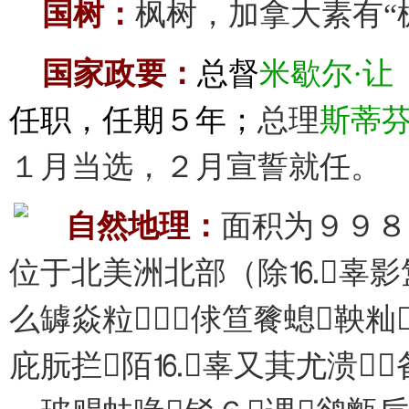
国树：
枫树，加拿大素有“
国家政要：
总督
米歇尔·让（Mi
任职，任期５年；
总理
斯蒂芬·哈
１月当选，２月宣誓就任。
自然地理：
面积为９９８
位于北美洲北部（除⒗辜影
么罅焱粒６俅笪餮螅鞅籼
庇朊拦陌⒗辜又萁尤溃