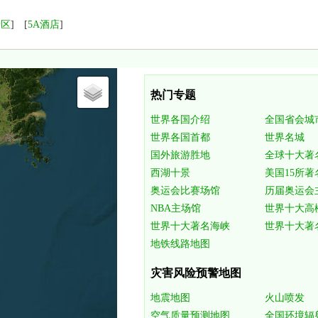
景区
] [
5A酒店
]