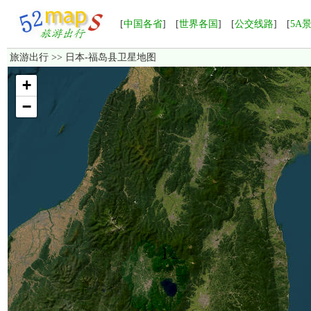
[
中国各省
] [
世界各国
] [
公交线路
] [
5A
旅游出行
>> 日本-福岛县卫星地图
加载中，如果长时间无法显示，请点击这里
重新加载
！
+
−