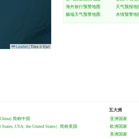
Leaflet
|
Tiles © Esri