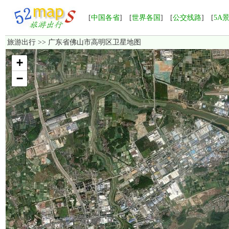
[
中国各省
] [
世界各国
] [
公交线路
] [
5A
旅游出行
>> 广东省佛山市高明区卫星地图
加载中，如果长时间无法显示，请点击这里
重新加载
！
+
−