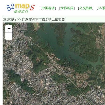
[
中国各省
] [
世界各国
] [
公交线路
] [
5A
旅游出行
>> 广东省深圳市福永镇卫星地图
加载中，如果长时间无法显示，请点击这里
重新加载
！
+
−