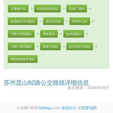
->
->
->
交通银行站
前进路仓基街站
凯德广场站
->
->
->
前进路白马泾路站
移动公司站
华润中心站
->
->
->
万家汇商贸城站
博奥苑站
赵厍花园站
->
->
->
万家汇商贸城站
粮食市场站
柏庐批发市场站
朝阳西路保养场站
苏州昆山82路公交路线详细信息
最后更新：2026年08月
© 2006-2026
52Maps
.com
旅游出行
原
我爱地图