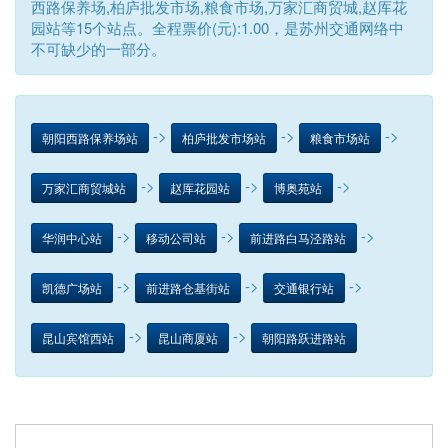
西路保养场,柏庐批发市场,粮食市场,万家汇商贸城,赵厍花
园站等15个站点。全程票价(元):1.00，是苏州交通网络中
不可缺少的一部分。
->
->
->
朝阳西路保养场站
柏庐批发市场站
粮食市场站
->
->
->
万家汇商贸城站
赵厍花园站
博奥苑站
->
->
->
华润中心站
移动公司站
前进路白马泾路站
->
->
->
凯德广场站
前进路仓基街站
交通银行站
->
->
昆山宾馆西站
昆山商厦站
朝阳路跃进路站