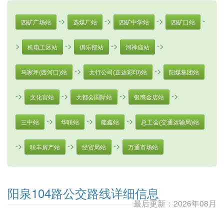
->
->
->
-
四矿广场站
选煤厂站
四矿中学站
四矿口站
>
->
->
->
机电工区站
俱乐部站
河神庙站
->
->
马家坪(西河口)站
太行公司(正达彩印)站
阳煤集团站
->
->
->
->
文化宫站
大都会国际站
银鹰金店站
->
->
->
三中站
华联站
隆鑫站
总工会(交通运输局)站
->
->
->
联丰房产站
经贸局站
万通市场站
阳泉104路公交路线详细信息
最后更新：2026年08月