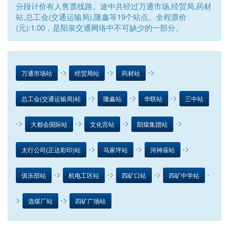
分段计价有人售票线路。途中共经过万通市场,经贸局,药材
站,总工会(交通运输局),隆鑫等19个站点。全程票价
(元):1.00，是阳泉交通网络中不可缺少的一部分。
->
->
->
万通市场站
经贸局站
药材站
->
->
->
总工会(交通运输局)站
隆鑫站
华联站
三中站
->
->
->
->
大都会国际站
文化宫站
阳煤集团站
->
->
->
太行公司(正达彩印)站
马家坪站
河神庙站
->
->
->
-
俱乐部站
机电工区站
四矿口站
四矿中学站
>
->
选煤厂站
四矿广场站