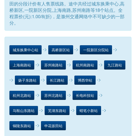
田的分段计价有人售票线路。途中共经过城东换乘中心,高
桥新区,一院新区分院,上海南路,苏州南路等18个站点。全
程票价(元):1.00/8(折)，是滁州交通网络中不可缺少的一部
分。
->
->
->
城东换乘中心站
高桥新区站
一院新区分院站
->
->
->
上海南路站
苏州南路站
杭州南路站
九江路站
->
->
->
->
扬子东路站
长江路站
博西华站
->
->
->
杭州北路站
苏州北路站
长电科技站
->
->
->
马鞍山东路站
芜湖东路站
蜡笔小新站
->
铜陵东路站
申花坂田站