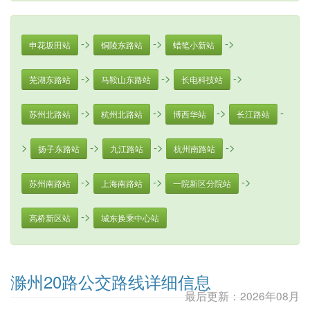
->
->
->
申花坂田站
铜陵东路站
蜡笔小新站
->
->
->
芜湖东路站
马鞍山东路站
长电科技站
->
->
->
-
苏州北路站
杭州北路站
博西华站
长江路站
>
->
->
->
扬子东路站
九江路站
杭州南路站
->
->
->
苏州南路站
上海南路站
一院新区分院站
->
高桥新区站
城东换乘中心站
滁州20路公交路线详细信息
最后更新：2026年08月