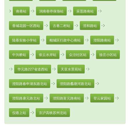
>
->
->
->
南巷站
润南巷停保场站
采莲路南站
->
->
->
香城花园一区西站
古巷二村站
澄和路站
->
->
->
陆慕实验小学站
相城区行政中心南站
澄阳路南站
->
->
->
中兴桥站
依云水岸站
众泾社区站
徐庄小区站
->
->
->
华元路227省道西站
天亚水景苑站
->
->
澄阳路春申湖东路北站
澄阳路蠡塘河路北站
->
->
->
澄阳路康元路北站
澄阳路富元路南站
登云家园站
->
倪巷上站
京沪高铁苏州北站