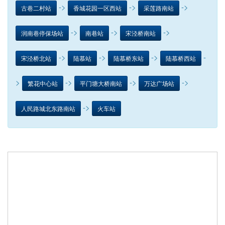
->
->
->
古巷二村站
香城花园一区西站
采莲路南站
->
->
->
润南巷停保场站
南巷站
宋泾桥南站
->
->
->
-
宋泾桥北站
陆慕站
陆慕桥东站
陆慕桥西站
>
->
->
->
繁花中心站
平门塘大桥南站
万达广场站
->
人民路城北东路南站
火车站