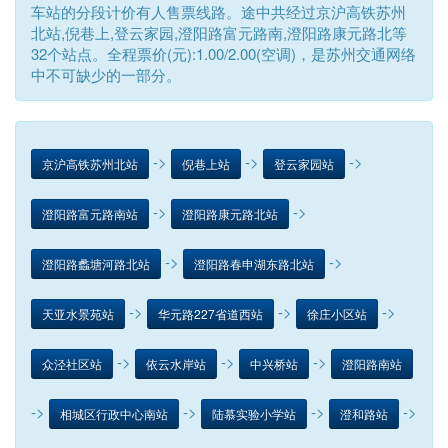
车站的分段计价有人售票线路。途中共经过京沪高铁苏州
北站,倪巷上,登云家园,澄阳路富元路南,澄阳路康元路北等
32个站点。全程票价(元):1.00/2.00(空调)，是苏州交通网络
中不可缺少的一部分。
->
->
->
京沪高铁苏州北站
倪巷上站
登云家园站
->
->
澄阳路富元路南站
澄阳路康元路北站
->
->
澄阳路蠡塘河路北站
澄阳路春申湖东路北站
->
->
->
天亚水景苑站
华元路227省道西站
徐庄小区站
->
->
->
众泾社区站
依云水岸站
中兴桥站
澄阳路南站
->
->
->
->
相城区行政中心南站
陆慕实验小学站
澄和路站