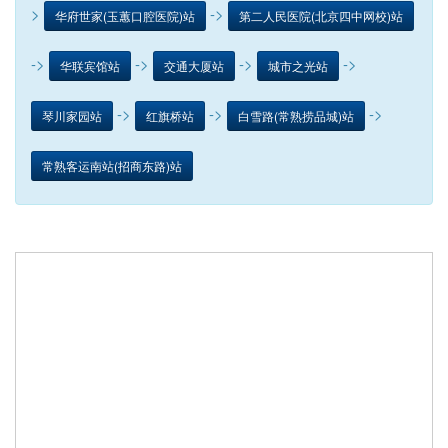
>
->
华府世家(玉蕙口腔医院)站
第二人民医院(北京四中网校)站
->
->
->
->
华联宾馆站
交通大厦站
城市之光站
->
->
->
琴川家园站
红旗桥站
白雪路(常熟捞品城)站
常熟客运南站(招商东路)站