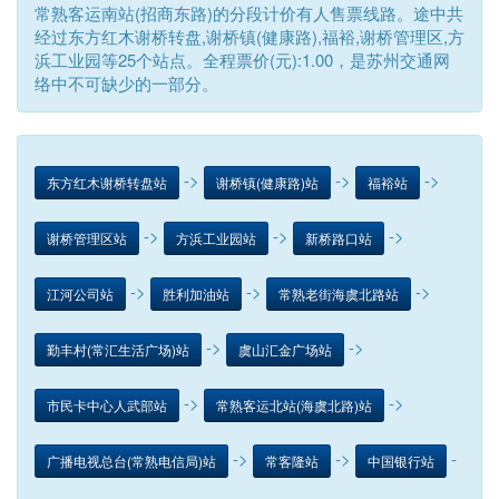
常熟客运南站(招商东路)的分段计价有人售票线路。途中共
经过东方红木谢桥转盘,谢桥镇(健康路),福裕,谢桥管理区,方
浜工业园等25个站点。全程票价(元):1.00，是苏州交通网
络中不可缺少的一部分。
->
->
->
东方红木谢桥转盘站
谢桥镇(健康路)站
福裕站
->
->
->
谢桥管理区站
方浜工业园站
新桥路口站
->
->
->
江河公司站
胜利加油站
常熟老街海虞北路站
->
->
勤丰村(常汇生活广场)站
虞山汇金广场站
->
->
市民卡中心人武部站
常熟客运北站(海虞北路)站
->
->
-
广播电视总台(常熟电信局)站
常客隆站
中国银行站