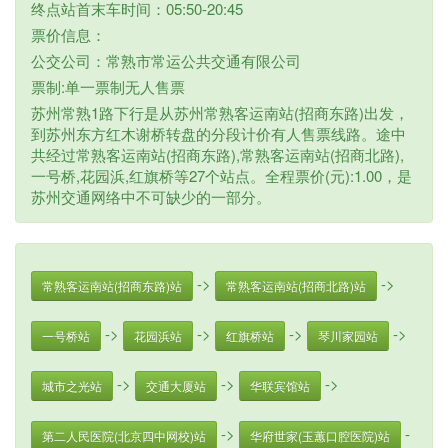
终点站首末车时间：05:50-20:45
票价信息：
公交公司：常熟市常运公共交通有限公司
票制:单一票制无人售票
苏州常熟1路下行是从苏州常熟客运南站(招商东路)出发，
到苏州东方红木谢桥转盘的分段计价有人售票线路。途中
共经过常熟客运南站(招商东路),常熟客运南站(招商北路),
一号桥,花园浜,红旗桥等27个站点。全程票价(元):1.00，是
苏州交通网络中不可缺少的一部分。
->
->
常熟客运南站(招商东路)站
常熟客运南站(招商北路)站
->
->
->
->
一号桥站
花园浜站
红旗桥站
琴川家园站
->
->
->
城市之光站
交通大厦站
华联宾馆站
->
-
第二人民医院(北京四中网校)站
华府世家(玉蕙口腔医院)站