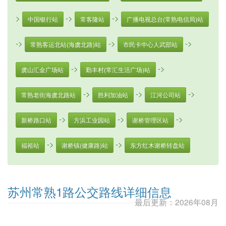
>
->
->
中国银行站
常客隆站
广播电视总台(常熟电信局)站
->
->
->
常熟客运北站(海虞北路)站
市民卡中心人武部站
->
->
虞山汇金广场站
勤丰村(常汇生活广场)站
->
->
->
常熟老街海虞北路站
胜利加油站
江河公司站
->
->
->
新桥路口站
方浜工业园站
谢桥管理区站
->
->
福裕站
谢桥镇(健康路)站
东方红木谢桥转盘站
苏州常熟1路公交路线详细信息
最后更新：2026年08月