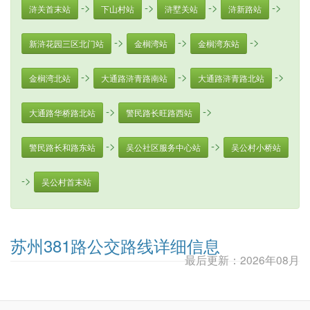
->
->
->
->
浒关首末站
下山村站
浒墅关站
浒新路站
->
->
->
新浒花园三区北门站
金榈湾站
金榈湾东站
->
->
->
金榈湾北站
大通路浒青路南站
大通路浒青路北站
->
->
大通路华桥路北站
警民路长旺路西站
->
->
警民路长和路东站
吴公社区服务中心站
吴公村小桥站
->
吴公村首末站
苏州381路公交路线详细信息
最后更新：2026年08月