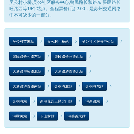
吴公村小桥,吴公社区服务中心,警民路长和路东,警民路长
旺路西等16个站点。全程票价(元):2.00，是苏州交通网络
中不可缺少的一部分。
->
->
->
吴公村首末站
吴公村小桥站
吴公社区服务中心站
->
->
警民路长和路东站
警民路长旺路西站
->
->
大通路华桥路北站
大通路浒青路北站
->
->
->
大通路浒青路南站
金榈湾北站
金榈湾东站
->
->
->
金榈湾站
新浒花园三区北门站
浒新路站
->
->
浒墅关站
下山村站
浒关首末站