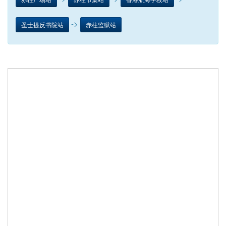
->
圣士提反书院站
赤柱监狱站