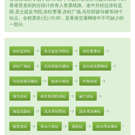
香港登龙街的分段计价有人售票线路。途中共经过赤柱监
狱,圣士提反书院,赤柱警署,赤柱广场,马坑邨骏马楼等26个
站点。全程票价(元):10.00，是香港交通网络中不可缺少的
一部分。
->
->
->
赤柱监狱站
圣士提反书院站
赤柱警署站
->
->
->
赤柱广场站
马坑邨骏马楼站
龙欣苑龙腾阁站
->
->
->
马坑邨观马楼站
柏涛小筑站
环角径站
->
->
->
海天径站
舂坎角消防局站
赫兰道站
->
->
->
海堤花园站
浅水湾别墅站
浅水湾泳滩站
->
->
->
-
丽景道站
香岛小筑站
蒲苑站
深水湾泳滩站