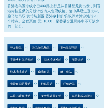
香港港岛区专线小巴40X路上行是从香港登龙街出发，到香
港赤柱监狱的分段计价有人售票线路。途中共经过登龙街,
跑马地马场,黄竹坑新围,香港乡村俱乐部,深水湾泳滩等20
个站点。全程票价(元):10.00，是香港交通网络中不可缺少
的一部分。
->
->
->
登龙街站
跑马地马场站
黄竹坑新围站
->
->
->
香港乡村俱乐部站
深水湾泳滩站
丽景道站
->
->
->
浅水湾泳滩站
南湾道站
赫兰道站
->
->
->
舂坎角消防局站
静修里站
环角径站
->
->
->
马坑邨观马楼站
龙欣苑龙腾阁站
马坑邨骏马楼站
->
->
->
赤柱广场站
赤柱市集站
香港航海学校站