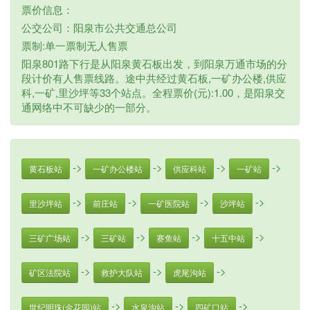
票价信息：
公交公司：阳泉市公共交通总公司
票制:单一票制无人售票
阳泉801路下行是从阳泉黄石板出发，到阳泉万通市场的分
段计价有人售票线路。途中共经过黄石板,一矿办公楼,供应
科,一矿,里沙坪等33个站点。全程票价(元):1.00，是阳泉交
通网络中不可缺少的一部分。
->
->
->
->
黄石板站
一矿办公楼站
供应科站
一矿站
->
->
->
->
里沙坪站
前庄站
一矿医院站
沙坪站
->
->
->
->
三矿广场站
三矿站
赛鱼站
十五中站
->
->
->
矿区法院站
救护大队站
虎尾沟站
->
->
->
世纪明珠(金花园)站
水泉沟站
四矿口站