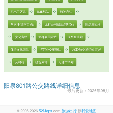
->
->
->
机电工区站
俱乐部站
河神庙站
->
->
马家坪(西河口)站
太行公司(正达彩印)站
阳煤集团站
->
->
->
->
文化宫站
大都会国际站
银鹰金店站
->
->
保晋文化园站
滨河公交车场站
总工会(交通运输局)站
->
->
->
药材站
经贸局站
万通市场站
阳泉801路公交路线详细信息
最后更新：2026年08月
© 2006-2026
52Maps
.com
旅游出行
原
我爱地图