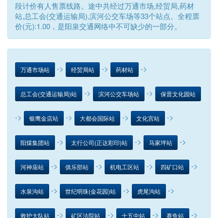
段计价有人售票线路。途中共经过万通市场,经贸局,药材
站,总工会(交通运输局),滨河公交车场等33个站点。全程票
价(元):1.00，是阳泉交通网络中不可缺少的一部分。
->
->
->
万通市场站
经贸局站
药材站
->
->
总工会(交通运输局)站
滨河公交车场站
保晋文化园站
->
->
->
->
银鹰金店站
大都会国际站
文化宫站
->
->
->
阳煤集团站
太行公司(正达彩印)站
马家坪站
->
->
->
->
河神庙站
俱乐部站
机电工区站
四矿口站
->
->
->
水泉沟站
世纪明珠(金花园)站
虎尾沟站
->
->
->
->
救护大队站
矿区法院站
十五中站
赛鱼站