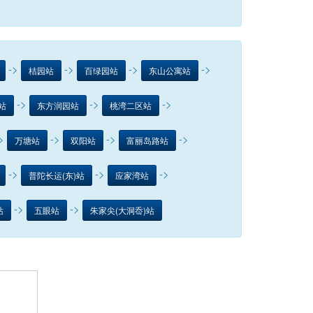
->
->
->
->
桔园站
百绿园站
东山公寓站
->
->
->
站
东方润园站
桃湾二区站
>
->
->
->
万塘站
双阳站
富丽岛路站
->
->
->
普陀长运(东)站
应家湾站
->
->
站
五眼站
朱家尖(大洞岙)站