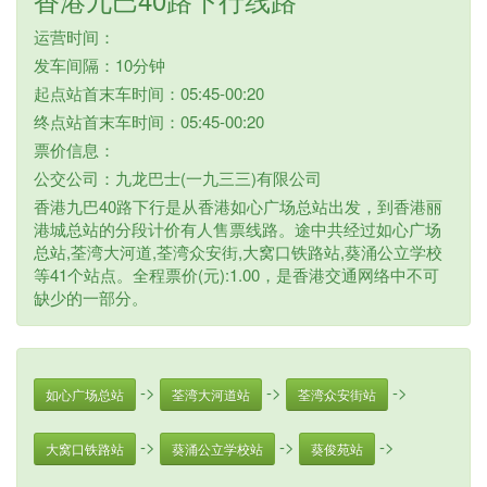
运营时间：
发车间隔：10分钟
起点站首末车时间：05:45-00:20
终点站首末车时间：05:45-00:20
票价信息：
公交公司：九龙巴士(一九三三)有限公司
香港九巴40路下行是从香港如心广场总站出发，到香港丽
港城总站的分段计价有人售票线路。途中共经过如心广场
总站,荃湾大河道,荃湾众安街,大窝口铁路站,葵涌公立学校
等41个站点。全程票价(元):1.00，是香港交通网络中不可
缺少的一部分。
->
->
->
如心广场总站
荃湾大河道站
荃湾众安街站
->
->
->
大窝口铁路站
葵涌公立学校站
葵俊苑站