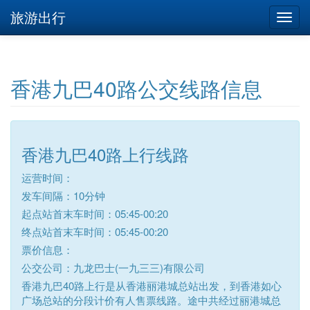
旅游出行
香港九巴40路公交线路信息
香港九巴40路上行线路
运营时间：
发车间隔：10分钟
起点站首末车时间：05:45-00:20
终点站首末车时间：05:45-00:20
票价信息：
公交公司：九龙巴士(一九三三)有限公司
香港九巴40路上行是从香港丽港城总站出发，到香港如心
广场总站的分段计价有人售票线路。途中共经过丽港城总