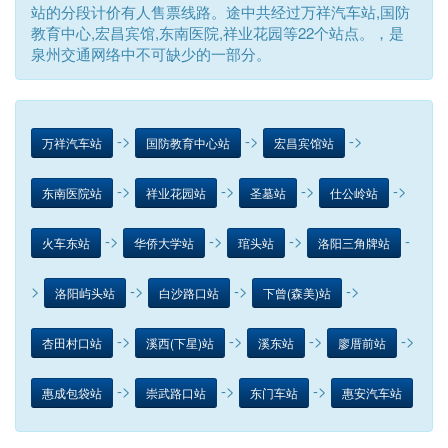
站的分段计价有人售票线路。途中共经过万祥汽车站,国防
教育中心,宏昌宾馆,东南医院,祥业花园等22个站点。，是
泉州交通网络中不可缺少的一部分。
->
->
->
万祥汽车站
国防教育中心站
宏昌宾馆站
->
->
->
->
东南医院站
祥业花园站
圣墓站
仕公岭站
->
->
->
-
火车东站
华侨大学站
琯头站
洛阳三角牌站
>
->
->
->
洛阳屿头站
白沙路口站
下曾(森美)站
->
->
->
->
杏田村口站
溪西(下星)站
溪东站
廖厝前站
->
->
->
惠成包袋站
崇武路口站
东门车站
惠安汽车站