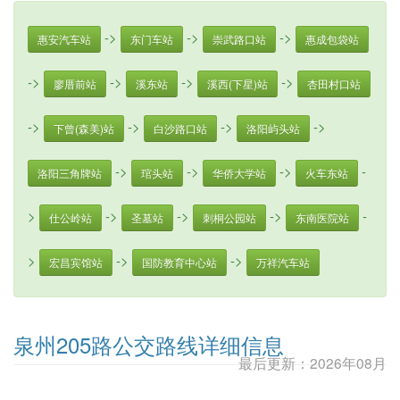
->
->
->
惠安汽车站
东门车站
崇武路口站
惠成包袋站
->
->
->
->
廖厝前站
溪东站
溪西(下星)站
杏田村口站
->
->
->
->
下曾(森美)站
白沙路口站
洛阳屿头站
->
->
->
-
洛阳三角牌站
琯头站
华侨大学站
火车东站
>
->
->
->
-
仕公岭站
圣墓站
刺桐公园站
东南医院站
>
->
->
宏昌宾馆站
国防教育中心站
万祥汽车站
泉州205路公交路线详细信息
最后更新：2026年08月