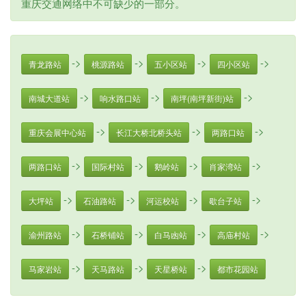
重庆交通网络中不可缺少的一部分。
->
->
->
->
青龙路站
桃源路站
五小区站
四小区站
->
->
->
南城大道站
响水路口站
南坪(南坪新街)站
->
->
->
重庆会展中心站
长江大桥北桥头站
两路口站
->
->
->
->
两路口站
国际村站
鹅岭站
肖家湾站
->
->
->
->
大坪站
石油路站
河运校站
歇台子站
->
->
->
->
渝州路站
石桥铺站
白马凼站
高庙村站
->
->
->
马家岩站
天马路站
天星桥站
都市花园站