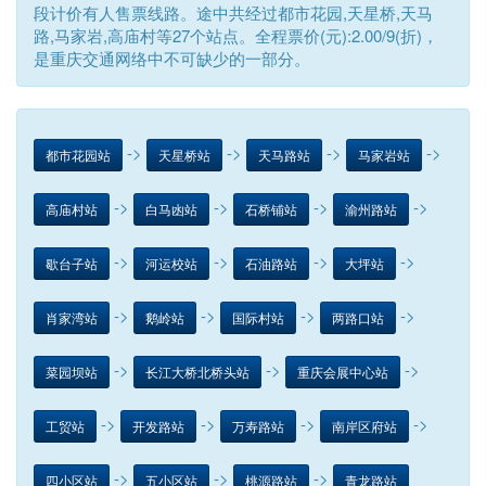
段计价有人售票线路。途中共经过都市花园,天星桥,天马
路,马家岩,高庙村等27个站点。全程票价(元):2.00/9(折)，
是重庆交通网络中不可缺少的一部分。
->
->
->
->
都市花园站
天星桥站
天马路站
马家岩站
->
->
->
->
高庙村站
白马凼站
石桥铺站
渝州路站
->
->
->
->
歇台子站
河运校站
石油路站
大坪站
->
->
->
->
肖家湾站
鹅岭站
国际村站
两路口站
->
->
->
菜园坝站
长江大桥北桥头站
重庆会展中心站
->
->
->
->
工贸站
开发路站
万寿路站
南岸区府站
->
->
->
四小区站
五小区站
桃源路站
青龙路站