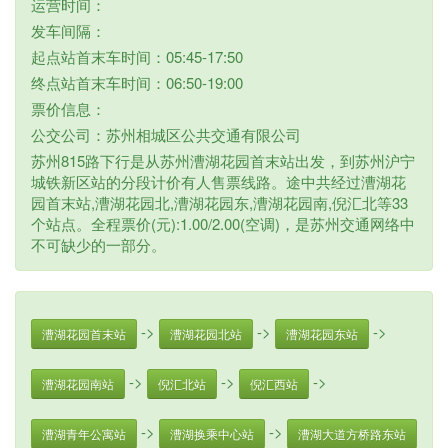
运营时间：
发车间隔：
起点站首末车时间：05:45-17:50
终点站首末车时间：06:50-19:00
票价信息：
公交公司：苏州相城区公共交通有限公司
苏州815路下行是从苏州漕湖花园首末站出发，到苏州沪宁
城铁新区站的分段计价有人售票线路。途中共经过漕湖花
园首末站,漕湖花园北,漕湖花园东,漕湖花园南,倪汇北等33
个站点。全程票价(元):1.00/2.00(空调)，是苏州交通网络中
不可缺少的一部分。
->
->
->
漕湖花园首末站
漕湖花园北站
漕湖花园东站
->
->
->
漕湖花园南站
倪汇北站
倪汇西站
->
->
漕湖青年公寓站
漕湖换乘中心站
漕湖大道方桥路东站