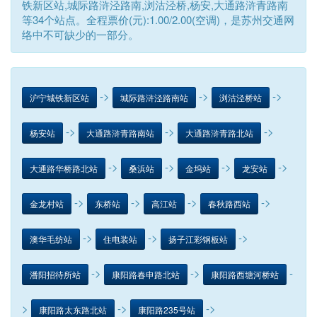
铁新区站,城际路浒泾路南,浏沽泾桥,杨安,大通路浒青路南
等34个站点。全程票价(元):1.00/2.00(空调)，是苏州交通网
络中不可缺少的一部分。
->
->
->
沪宁城铁新区站
城际路浒泾路南站
浏沽泾桥站
->
->
->
杨安站
大通路浒青路南站
大通路浒青路北站
->
->
->
->
大通路华桥路北站
桑浜站
金坞站
龙安站
->
->
->
->
金龙村站
东桥站
高江站
春秋路西站
->
->
->
澳华毛纺站
住电装站
扬子江彩钢板站
->
->
-
潘阳招待所站
康阳路春申路北站
康阳路西塘河桥站
>
->
->
康阳路太东路北站
康阳路235号站