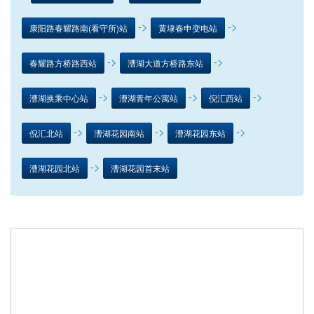
->
->
康阳路春耀路南(看守所)站
黄埭春申变电站
->
->
春耀路方桥路西站
漕湖大道方桥路东站
->
->
->
漕湖换乘中心站
漕湖青年公寓站
倪汇西站
->
->
->
倪汇北站
漕湖花园南站
漕湖花园东站
->
漕湖花园北站
漕湖花园首末站