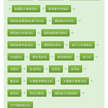
->
->
->
春耀路方桥路西站
黄埭春申变电站
->
->
康阳路春耀路南(看守所)站
康阳路235号站
->
->
康阳路太东路北站
康阳路西塘河桥站
->
->
->
康阳路春申路北站
潘阳招待所站
扬子江彩钢板站
->
->
->
->
住电装站
澳华毛纺站
春秋路西站
高江站
->
->
->
->
东桥站
金龙村站
龙安站
金坞站
->
->
->
桑浜站
大通路华桥路北站
大通路浒青路北站
->
->
->
杨安站
浏沽泾桥站
城际路浒泾路南站
沪宁城铁新区站