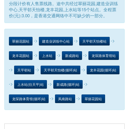
分段计价有人售票线路。途中共经过翠丽花园,建造业训练
中心,天平邨天怡楼,龙丰花园,上水站等15个站点。全程票
价(元):3.00，是香港交通网络中不可缺少的一部分。
->
->
->
翠丽花园站
建造业训练中心站
天平邨天怡楼站
->
->
->
龙丰花园站
上水站
新成路站
龙琛路体育馆站
->
->
->
天平邨站
天平邨天怡楼(循环)站
龙丰花园(循环)站
->
->
->
上水站(往天平)站
新成路(循环)站
->
->
龙琛路体育馆(循环)站
凤南路站
翠丽花园站