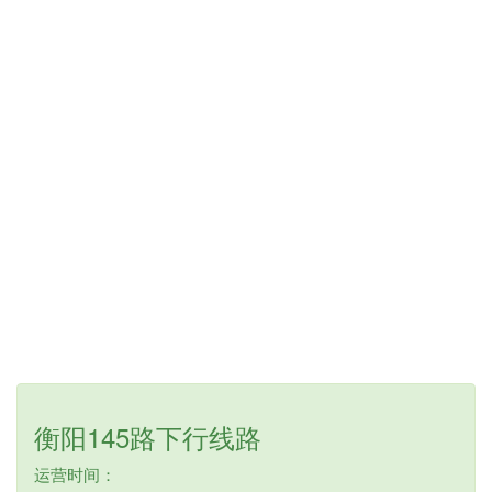
衡阳145路下行线路
运营时间：