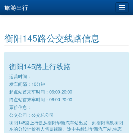
旅游出行
衡阳145路公交线路信息
衡阳145路上行线路
运营时间：
发车间隔：10分钟
起点站首末车时间：06:00-20:00
终点站首末车时间：06:00-20:00
票价信息：
公交公司：公交总公司
衡阳145路上行是从衡阳华新汽车站出发，到衡阳高铁衡阳
东的分段计价有人售票线路。途中共经过华新汽车站,生态