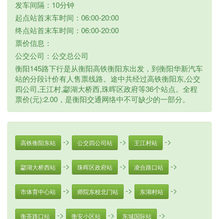
发车间隔：10分钟
起点站首末车时间：06:00-20:00
终点站首末车时间：06:00-20:00
票价信息：
公交公司：公交总公司
衡阳145路下行是从衡阳高铁衡阳东出发，到衡阳华新汽车
站的分段计价有人售票线路。途中共经过高铁衡阳东,公交
四公司,王江村,酃湖大桥西,珠晖区政府等36个站点。全程
票价(元):2.00，是衡阳交通网络中不可缺少的一部分。
->
->
->
高铁衡阳东站
公交四公司站
王江村站
->
->
->
酃湖大桥西站
珠晖区政府站
凌合路口站
->
->
->
市体育中心站
师院东校北门站
东湖村站
->
->
->
衡茶路口站
衡安小区站
东城国际站