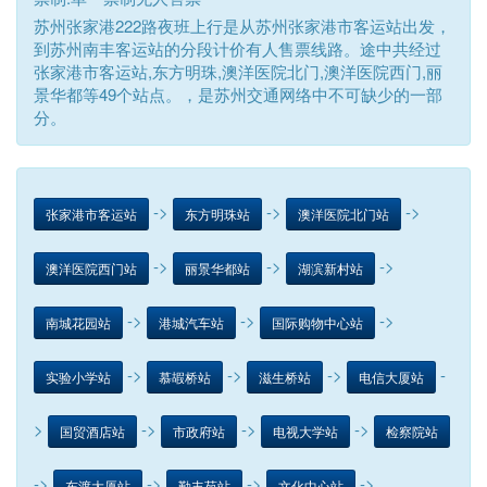
苏州张家港222路夜班上行是从苏州张家港市客运站出发，
到苏州南丰客运站的分段计价有人售票线路。途中共经过
张家港市客运站,东方明珠,澳洋医院北门,澳洋医院西门,丽
景华都等49个站点。，是苏州交通网络中不可缺少的一部
分。
->
->
->
张家港市客运站
东方明珠站
澳洋医院北门站
->
->
->
澳洋医院西门站
丽景华都站
湖滨新村站
->
->
->
南城花园站
港城汽车站
国际购物中心站
->
->
->
-
实验小学站
慕嘏桥站
滋生桥站
电信大厦站
>
->
->
->
国贸酒店站
市政府站
电视大学站
检察院站
->
->
->
->
东渡大厦站
勤丰苑站
文化中心站