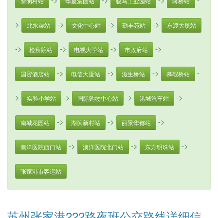
黎明村站
华夏集团站
骏马工业园站
蒋桥站
>
->
->
->
北水渠站
文化中心站
勤丰苑站
东渡大厦站
->
->
->
->
检察院站
电视大学站
市政府站
->
->
->
-
国贸酒店站
电信大厦站
滋生桥站
慕嘏桥站
>
->
->
->
实验小学站
国际购物中心站
港城汽车站
->
->
->
南城花园站
湖滨新村站
丽景华都站
->
->
->
澳洋医院西门站
澳洋医院北门站
东方明珠站
张家港市客运站
苏州张家港222路夜班公交路线详细信