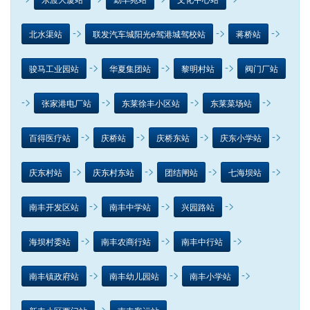
->
->
->
北水渠站
联发汽车城阳光e驾港城驾校站
蒋桥站
->
->
->
骏马工业园站
华夏集团站
黎明村站
阀门厂站
->
->
->
->
张家港电厂站
东莱徐丰小区站
东莱菜场站
->
->
->
->
百得医疗站
庆桥站
庆桥东站
庆东小学站
->
->
->
->
庆东村站
庆东村东站
团结闸站
七海坝站
->
->
->
南丰开发区站
南丰中学站
兴园路站
->
->
->
海坝村委站
南丰农商行站
南丰中行站
->
->
->
南丰镇政府站
南丰幼儿园站
南丰小学站
->