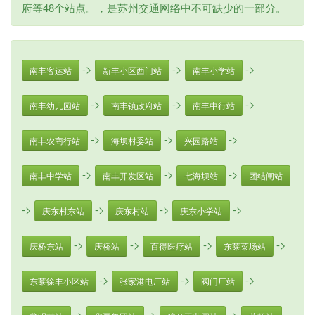
府等48个站点。，是苏州交通网络中不可缺少的一部分。
->
->
->
南丰客运站
新丰小区西门站
南丰小学站
->
->
->
南丰幼儿园站
南丰镇政府站
南丰中行站
->
->
->
南丰农商行站
海坝村委站
兴园路站
->
->
->
南丰中学站
南丰开发区站
七海坝站
团结闸站
->
->
->
->
庆东村东站
庆东村站
庆东小学站
->
->
->
->
庆桥东站
庆桥站
百得医疗站
东莱菜场站
->
->
->
东莱徐丰小区站
张家港电厂站
阀门厂站
->
->
->
-