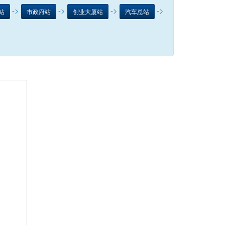
->
->
->
->
站
市政府站
创业大厦站
汽车总站