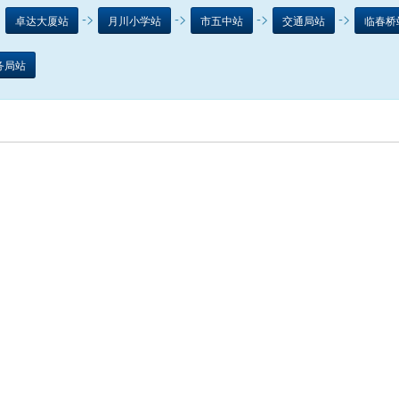
>
->
->
->
->
卓达大厦站
月川小学站
市五中站
交通局站
临春桥
务局站