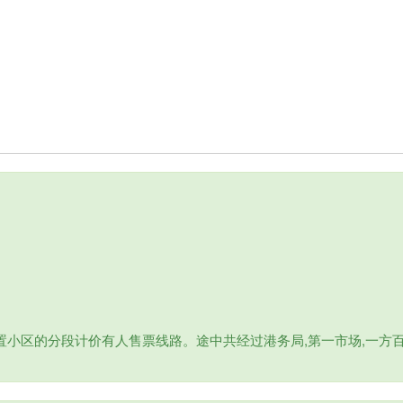
小区的分段计价有人售票线路。途中共经过港务局,第一市场,一方百货