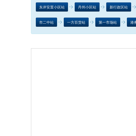
->
->
-
东岸安置小区站
丹州小区站
新行政区站
->
->
->
市二中站
一方百货站
第一市场站
港