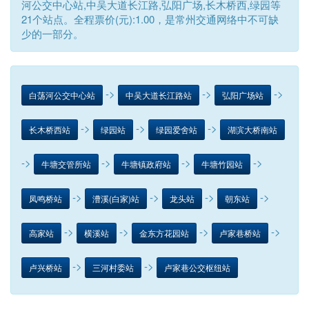
河公交中心站,中吴大道长江路,弘阳广场,长木桥西,绿园等
21个站点。全程票价(元):1.00，是常州交通网络中不可缺
少的一部分。
->
->
->
白荡河公交中心站
中吴大道长江路站
弘阳广场站
->
->
->
长木桥西站
绿园站
绿园爱舍站
湖滨大桥南站
->
->
->
->
牛塘交管所站
牛塘镇政府站
牛塘竹园站
->
->
->
->
凤鸣桥站
漕溪(白家)站
龙头站
朝东站
->
->
->
->
高家站
横溪站
金东方花园站
卢家巷桥站
->
->
卢兴桥站
三河村委站
卢家巷公交枢纽站