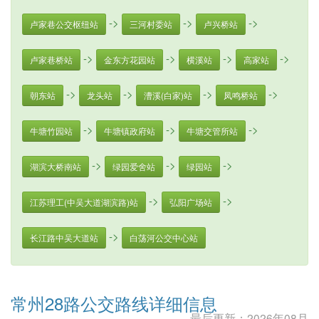
->
->
->
卢家巷公交枢纽站
三河村委站
卢兴桥站
->
->
->
->
卢家巷桥站
金东方花园站
横溪站
高家站
->
->
->
->
朝东站
龙头站
漕溪(白家)站
凤鸣桥站
->
->
->
牛塘竹园站
牛塘镇政府站
牛塘交管所站
->
->
->
湖滨大桥南站
绿园爱舍站
绿园站
->
->
江苏理工(中吴大道湖滨路)站
弘阳广场站
->
长江路中吴大道站
白荡河公交中心站
常州28路公交路线详细信息
最后更新：2026年08月