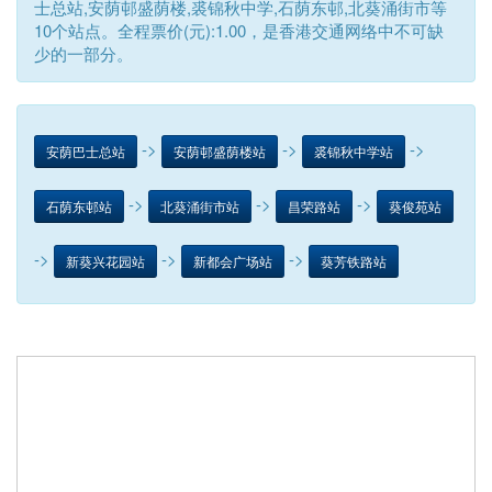
士总站,安荫邨盛荫楼,裘锦秋中学,石荫东邨,北葵涌街市等
10个站点。全程票价(元):1.00，是香港交通网络中不可缺
少的一部分。
->
->
->
安荫巴士总站
安荫邨盛荫楼站
裘锦秋中学站
->
->
->
石荫东邨站
北葵涌街市站
昌荣路站
葵俊苑站
->
->
->
新葵兴花园站
新都会广场站
葵芳铁路站