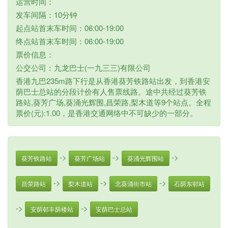
运营时间：
发车间隔：10分钟
起点站首末车时间：06:00-19:00
终点站首末车时间：06:00-19:00
票价信息：
公交公司：九龙巴士(一九三三)有限公司
香港九巴235m路下行是从香港葵芳铁路站出发，到香港安
荫巴士总站的分段计价有人售票线路。途中共经过葵芳铁
路站,葵芳广场,葵涌光辉围,昌荣路,梨木道等9个站点。全程
票价(元):1.00，是香港交通网络中不可缺少的一部分。
->
->
->
葵芳铁路站
葵芳广场站
葵涌光辉围站
->
->
->
昌荣路站
梨木道站
北葵涌街市站
石荫东邨站
->
->
安荫邨丰荫楼站
安荫巴士总站