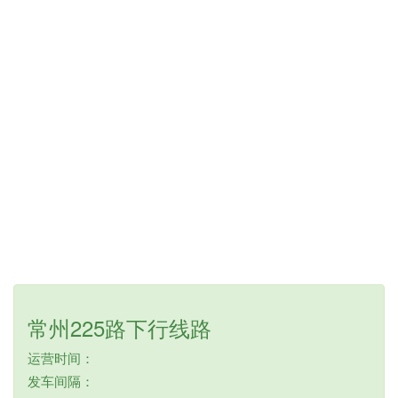
常州225路下行线路
运营时间：
发车间隔：