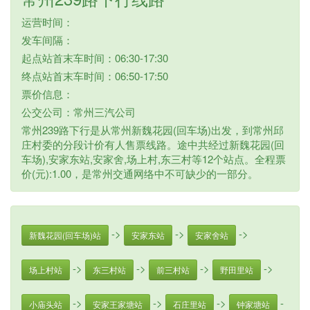
运营时间：
发车间隔：
起点站首末车时间：06:30-17:30
终点站首末车时间：06:50-17:50
票价信息：
公交公司：常州三汽公司
常州239路下行是从常州新魏花园(回车场)出发，到常州邱
庄村委的分段计价有人售票线路。途中共经过新魏花园(回
车场),安家东站,安家舍,场上村,东三村等12个站点。全程票
价(元):1.00，是常州交通网络中不可缺少的一部分。
->
->
->
新魏花园(回车场)站
安家东站
安家舍站
->
->
->
->
场上村站
东三村站
前三村站
野田里站
->
->
->
-
小庙头站
安家王家塘站
石庄里站
钟家塘站