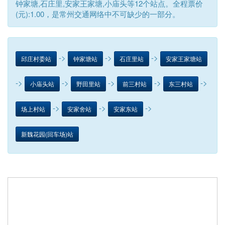
钟家塘,石庄里,安家王家塘,小庙头等12个站点。全程票价
(元):1.00，是常州交通网络中不可缺少的一部分。
->
->
->
邱庄村委站
钟家塘站
石庄里站
安家王家塘站
->
->
->
->
->
小庙头站
野田里站
前三村站
东三村站
->
->
->
场上村站
安家舍站
安家东站
新魏花园(回车场)站