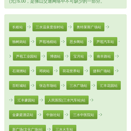
(元):6.00，是佛山交通网络中不可缺少的一部分。
->
->
->
长岐站
三水温泉度假村站
奥特莱斯广场站
->
->
->
-
独树岗站
芦苞地税站
思乡阁站
芦苞汽车站
>
->
->
->
->
芦苞工业园站
博德站
宝月站
南丰路站
->
->
->
->
石湖洲站
邓岗站
荷花世界站
捷和广场站
->
->
->
百旺城站
张边市场站
三水广场站
汇丰花园站
->
->
->
汇丰豪园站
人民医院(三水汽车站)站
->
->
->
金豪庭酒店站
中旅社站
三水中医院站
->
新广场(文化广场)站
三水火车站