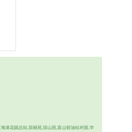
港花园总站,琼丽苑,琼山苑,富山邨油站对面,学