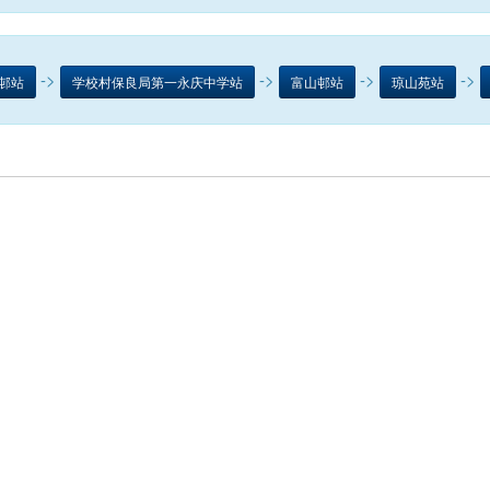
->
->
->
->
邨站
学校村保良局第一永庆中学站
富山邨站
琼山苑站