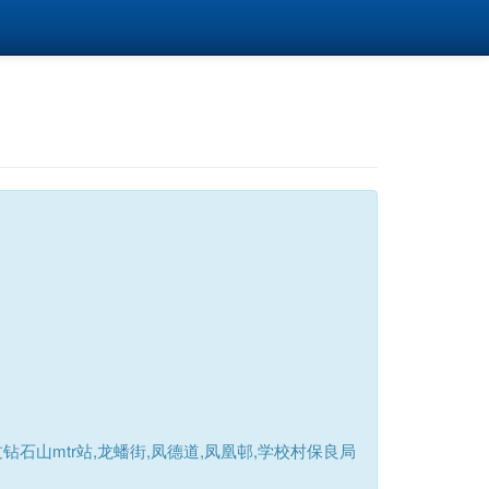
山mtr站,龙蟠街,凤德道,凤凰邨,学校村保良局