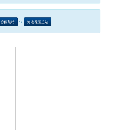
->
琼丽苑站
海港花园总站