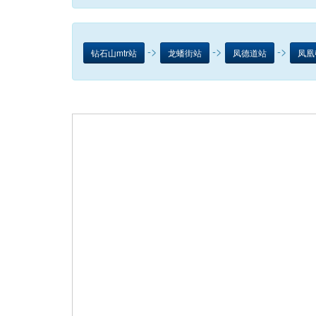
->
->
->
钻石山mtr站
龙蟠街站
凤德道站
凤凰