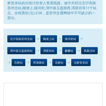
桥首末站的分段计价有人售票线路。途中共经过京沪高铁
苏州北站,顾埂上,骑河村,渭中路玉盘路西,渭星街等11个站
点。全程票价(元):2.00，是苏州交通网络中不可缺少的一
部分。
->
->
->
京沪高铁苏州北站
顾埂上站
骑河村站
->
->
->
渭中路玉盘路西站
渭星街站
麒麟站
凤凰泾站
->
->
->
->
石桥站
芮埭路站
北桥站
北桥首末站