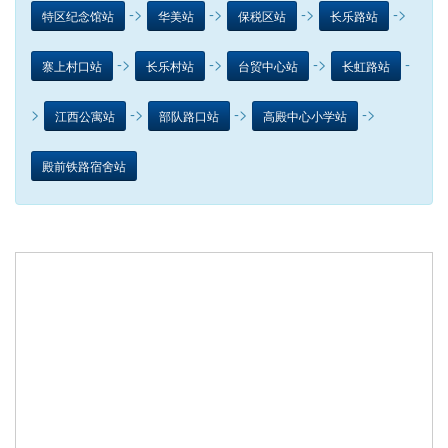
->
->
->
->
特区纪念馆站
华美站
保税区站
长乐路站
->
->
->
-
寨上村口站
长乐村站
台贸中心站
长虹路站
>
->
->
->
江西公寓站
部队路口站
高殿中心小学站
殿前铁路宿舍站