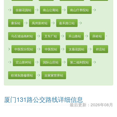
->
->
->
->
佳丽花园站
南山公寓站
南山疗养院站
->
->
->
康乐站
禹州新村站
嘉禾路口站
->
->
->
-
乌石浦油画村站
叉车厂站
禾山路站
薛岭站
>
->
->
->
中医院分院站
中医院站
太薇花园站
祥店站
->
->
->
->
宏山新村站
国际山庄站
第二福利院站
->
枋湖东路穆厝站
吉家家世界站
厦门131路公交路线详细信息
最后更新：2026年08月