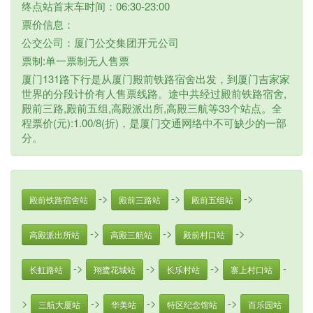
终点站首末车时间：06:30-23:00
票价信息：
公交公司：厦门公交集团开元公司
票制:单一票制无人售票
厦门131路下行是从厦门殿前铁路宿舍出发，到厦门吉家家
世界的分段计价有人售票线路。途中共经过殿前铁路宿舍,
殿前三路,殿前五组,高殿派出所,高殿三航等33个站点。全
程票价(元):1.00/8(折)，是厦门交通网络中不可缺少的一部
分。
->
->
->
殿前铁路宿舍站
殿前三路站
殿前五组站
->
->
->
高殿派出所站
高殿三航站
殿前村口站
->
->
->
-
长虹路站
翔鹭花城站
长乐村站
寨上村口站
>
->
->
->
三航大厦站
华美站
特区纪念馆站
百乐园站