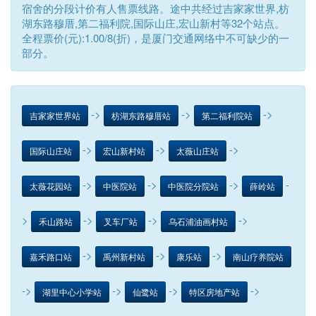
宿舍的分段计价有人售票线路。途中共经过吉家家世界,枋
湖东路穆厝,第二福利院,国际山庄,宏山新村等32个站点。
全程票价(元):1.00/8(折)，是厦门交通网络中不可缺少的一
部分。
->
->
->
吉家家世界站
枋湖东路穆厝站
第二福利院站
->
->
->
国际山庄站
宏山新村站
太薇山庄站
->
->
->
-
太薇花园站
中医院站
中医院分院站
薛岭站
>
->
->
->
禾山路站
叉车厂站
乌石浦油画村站
->
->
->
嘉禾路口站
禹州新村站
康乐站
南山疗养院站
->
->
->
->
湖里中心小学站
仙鹭站
特区房地产站