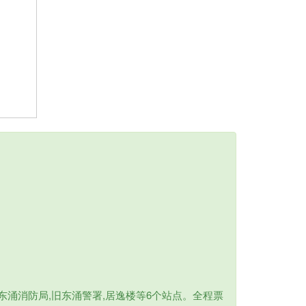
东涌消防局,旧东涌警署,居逸楼等6个站点。全程票