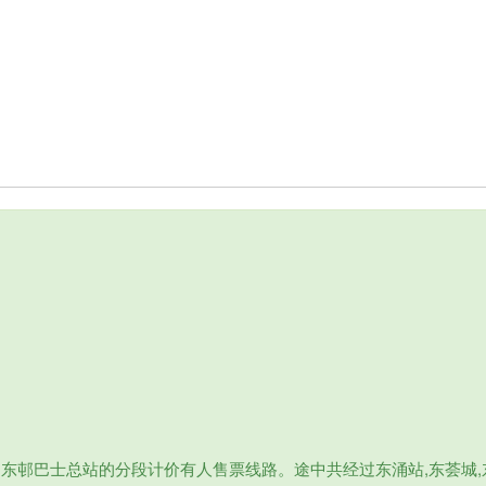
东邨巴士总站的分段计价有人售票线路。途中共经过东涌站,东荟城,