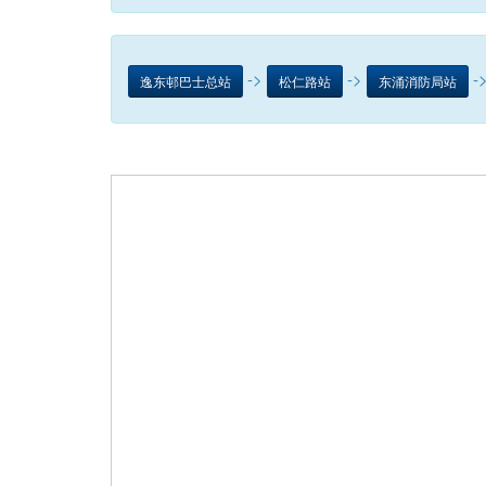
->
->
-
逸东邨巴士总站
松仁路站
东涌消防局站