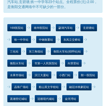
汽车站,玄碧塘,铁一中学等23个站点。全程票价(元):2.00，
是衡阳交通网络中不可缺少的一部分。
->
->
->
169医院站
南华医院站
酃湖汽车站
玄碧塘站
->
->
->
->
铁一中学站
中钢衡重站
东风立交桥站
->
->
->
三化站
东三角线站
衡阳火车站(招呼站)站
->
->
->
衡阳火车站
市第一人民医院站
向荣里站
->
->
->
水果市场站
滨江大厦站
小西门站
附一医院站
->
->
->
->
晶珠广场站
船山英文学校站
融冠水映豪廷站
->
->
蒸湘世纪城站
冠都现代城站
金河湾站