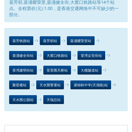
葵芳邨,葵涌耀荣里,葵涌健全街,大窝口铁路站等14个站
点。全程票价(元):1.00，是香港交通网络中不可缺少的一
部分。
->
->
->
葵芳铁路站
葵芳邨站
葵涌耀荣里站
->
->
->
葵涌健全街站
大窝口铁路站
荃湾众安街站
->
->
->
荃湾建明街站
荃景围天桥站
大榄隧道站
->
->
->
聚星楼站
天水围警署站
裘锦秋中学(天湖路)站
->
天水围公园站
天瑞总站