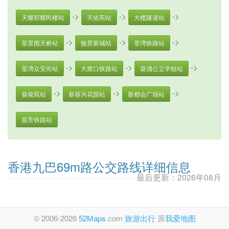
->
->
->
天耀邨耀民楼站
天佑苑站
大榄隧道站
->
->
->
荃景围天桥站
愉景新城站
荃湾铁路站
->
->
->
荃湾众安街站
大窝口铁路站
葵涌公立学校站
->
->
->
葵俊苑站
新葵兴花园站
新都会广场站
葵芳铁路站
香港九巴69m路公交路线详细信息
最后更新：2026年08月
© 2006-2026
52Maps
.com
旅游出行
原
我爱地图