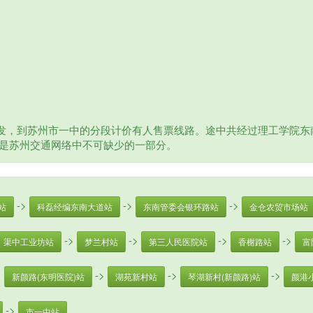
发，到苏州市一中的分段计价有人售票线路。途中共经过理工学院东南
00，是苏州交通网络中不可缺少的一部分。
->
->
->
站
科磊经编东南大道站
东南管委会银环路站
金仓农贸市场站
->
->
->
->
渠中工业坊站
梦兰村站
第三人民医院站
香榭路站
富
>
->
->
->
新颜路(东明医院)站
湖苑新村站
琴湖新村(新颜路)站
颜港
->
市一中站