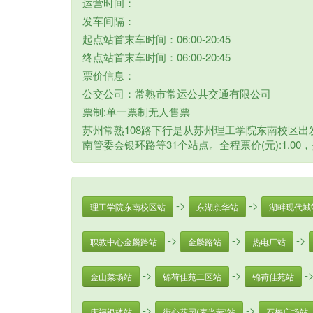
运营时间：
发车间隔：
起点站首末车时间：06:00-20:45
终点站首末车时间：06:00-20:45
票价信息：
公交公司：常熟市常运公共交通有限公司
票制:单一票制无人售票
苏州常熟108路下行是从苏州理工学院东南校区出
南管委会银环路等31个站点。全程票价(元):1.
->
->
理工学院东南校区站
东湖京华站
湖畔现代城
->
->
->
职教中心金麟路站
金麟路站
热电厂站
->
->
-
金山菜场站
锦荷佳苑二区站
锦荷佳苑站
->
->
庆福银楼站
街心花园(麦当劳)站
石梅广场站