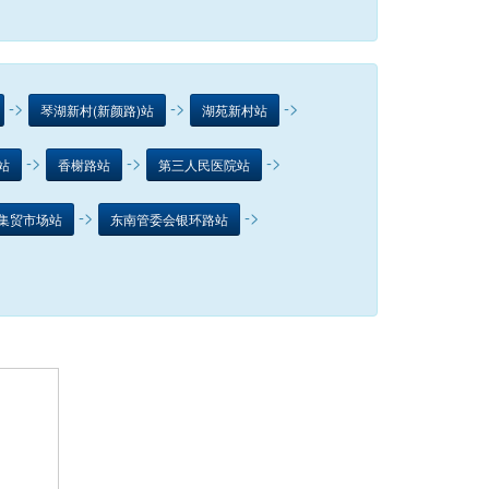
->
->
->
琴湖新村(新颜路)站
湖苑新村站
->
->
->
站
香榭路站
第三人民医院站
->
->
集贸市场站
东南管委会银环路站