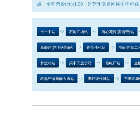
点。全程票价(元):1.00，是苏州交通网络中不可
->
->
市一中站
石梅广场站
街心花园(麦当劳)站
->
->
新颜路(东明医院)站
锦荷佳苑站
锦荷佳苑二
->
->
->
梦兰村站
渠中工业坊站
热电厂站
金
->
->
科磊经编东南大道站
湖畔现代城站
东湖京华