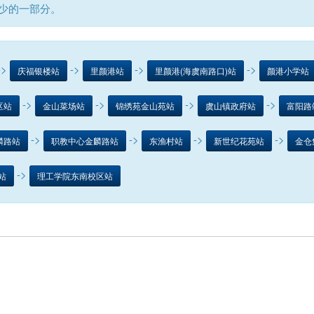
缺少的一部分。
->
->
->
->
庆福银楼站
里颜港站
里颜港(海虞南路口)站
颜港小学站
->
->
->
->
区站
金山菜场站
锦绣苑金山苑站
虞山镇政府站
富阳路
->
->
->
->
麟路站
职教中心金麟路站
东渔村站
新世纪花苑站
金仓
->
站
理工学院东南校区站