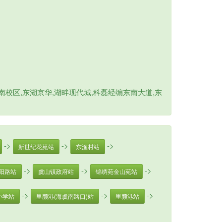
校区,东湖京华,湖畔现代城,科磊经编东南大道,东
->
->
->
新世纪花苑站
东渔村站
->
->
->
阳路站
虞山镇政府站
锦绣苑金山苑站
->
->
->
小学站
里颜港(海虞南路口)站
里颜港站