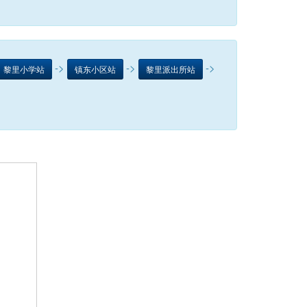
->
->
->
黎里小学站
镇东小区站
黎里派出所站