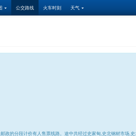
图
公交路线
火车时刻
天气
里邮政的分段计价有人售票线路。途中共经过史家甸,史北钢材市场,史北