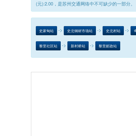
(元):2.00，是苏州交通网络中不可缺少的一部分。
->
->
->
史家甸站
史北钢材市场站
史北村站
->
->
黎里社区站
新村桥站
黎里邮政站