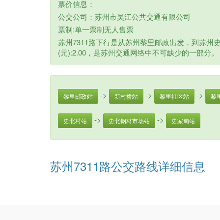
票价信息：
公交公司：苏州市吴江公共交通有限公司
票制:单一票制无人售票
苏州7311路下行是从苏州黎里邮政出发，到苏州
(元):2.00，是苏州交通网络中不可缺少的一部分。
->
->
->
黎里邮政站
新村桥站
黎里社区站
黎
->
->
史北村站
史北钢材市场站
史家甸站
苏州7311路公交路线详细信息