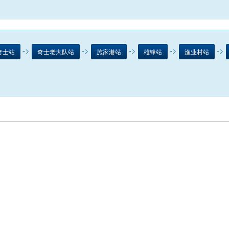
->
->
->
->
->
奇士站
奇士老大队站
施家港站
雄锋站
渔业村站