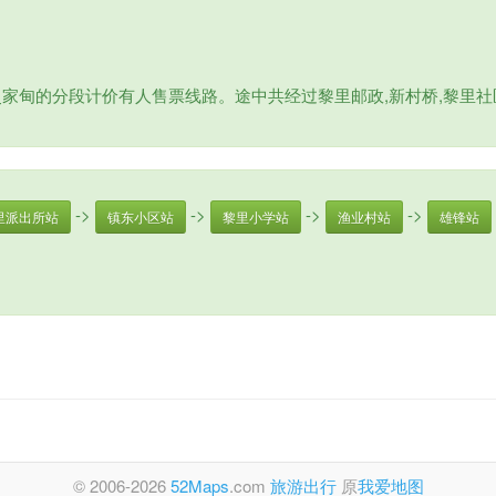
史家甸的分段计价有人售票线路。途中共经过黎里邮政,新村桥,黎里社
->
->
->
->
里派出所站
镇东小区站
黎里小学站
渔业村站
雄锋站
© 2006-2026
52Maps
.com
旅游出行
原
我爱地图