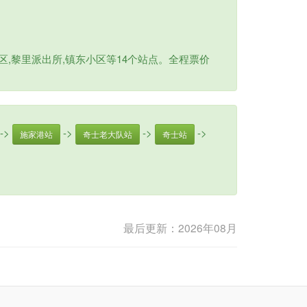
区,黎里派出所,镇东小区等14个站点。全程票价
->
->
->
->
施家港站
奇士老大队站
奇士站
最后更新：2026年08月