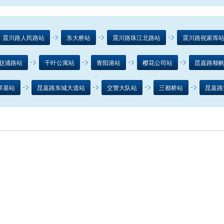
->
->
->
震川路人民路站
东大桥站
震川路珠江北路站
震川路祝家厍
->
->
->
->
赵浦路站
千叶公寓站
青阳港站
樱花公司站
昆嘉路顺
->
->
->
->
章基站
昆嘉路东城大道站
交警大队站
三都桥站
昆嘉路