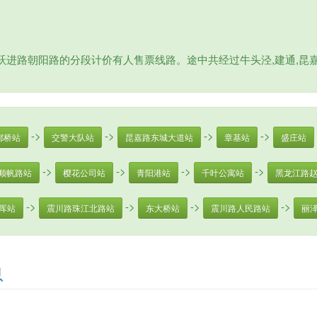
跃进路朝阳路的分段计价有人售票线路。途中共经过牛头泾,建通,昆嘉
->
->
->
->
都桥站
交警大队站
昆嘉路东城大道站
章基站
盛庄站
->
->
->
->
顺帆路站
樱花公司站
青阳港站
千叶公寓站
黑龙江路
->
->
->
->
厍站
震川路珠江北路站
东大桥站
震川路人民路站
丽
息