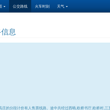
图
公交路线
火车时刻
天气
路信息
庄的分段计价有人售票线路。途中共经过西旸,欧桥书厅,欧桥村,三五新村