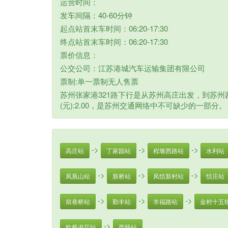
运营时间：
发车间隔：40-60分钟
起点站首末车时间：06:20-17:30
终点站首末车时间：06:20-17:30
票价信息：
公交公司：江苏港城汽车运输集团有限公司
票制:单一票制无人售票
苏州张家港321路下行是从苏州高庄出发，到苏州西
(元):2.00，是苏州交通网络中不可缺少的一部分。
->
->
->
高庄站
丁家园站
程墩西路站
水利站
->
->
->
凤凰山站
新桥站
凤恬新村站
恬庄站
->
->
->
前巷桥站
勤丰站
羊福路站
金村十五
->
欧桥书厅站
西旸站