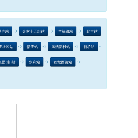
->
->
->
昌寺站
金村十五组站
羊福路站
勤丰站
->
->
->
-
庄社区站
恬庄站
凤恬新村站
新桥站
->
->
->
团(南)站
水利站
程墩西路站