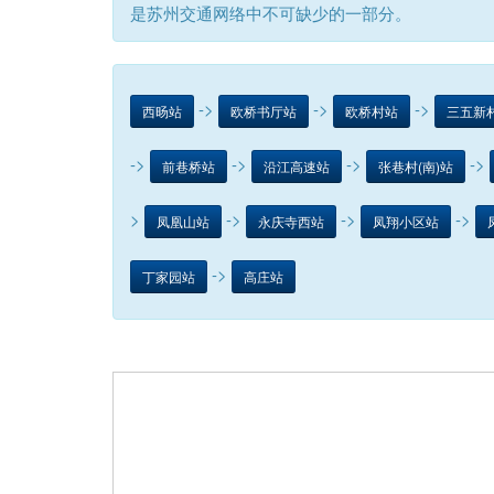
是苏州交通网络中不可缺少的一部分。
->
->
->
西旸站
欧桥书厅站
欧桥村站
三五新
->
->
->
->
前巷桥站
沿江高速站
张巷村(南)站
>
->
->
->
凤凰山站
永庆寺西站
凤翔小区站
->
丁家园站
高庄站