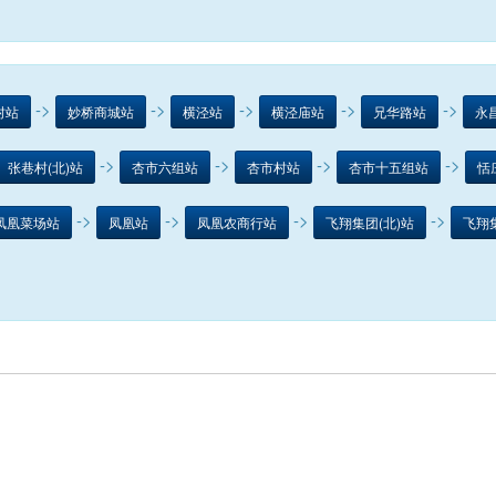
->
->
->
->
->
村站
妙桥商城站
横泾站
横泾庙站
兄华路站
永
->
->
->
->
张巷村(北)站
杏市六组站
杏市村站
杏市十五组站
恬
->
->
->
->
凤凰菜场站
凤凰站
凤凰农商行站
飞翔集团(北)站
飞翔集