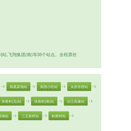
站,飞翔集团(南)等35个站点。全程票价
->
->
->
->
凤凰菜场站
凤翔小区站
永庆寺西站
->
->
->
张巷村(北)站
张巷村(南)站
沿江高速站
->
->
->
商城站
三五新村站
欧桥村站