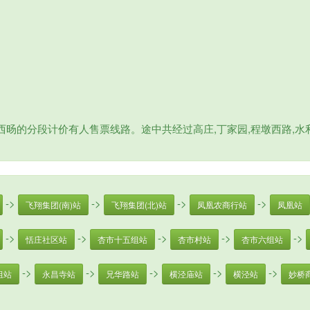
旸的分段计价有人售票线路。途中共经过高庄,丁家园,程墩西路,水利
->
->
->
->
飞翔集团(南)站
飞翔集团(北)站
凤凰农商行站
凤凰站
->
->
->
->
->
恬庄社区站
杏市十五组站
杏市村站
杏市六组站
->
->
->
->
->
组站
永昌寺站
兄华路站
横泾庙站
横泾站
妙桥