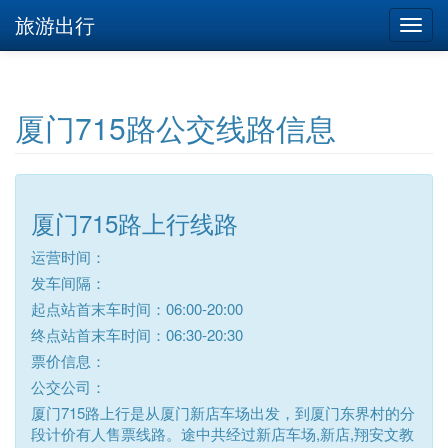
旅游出行
厦门715路公交线路信息
厦门715路上行线路
运营时间：
发车间隔：
起点站首末车时间：06:00-20:00
终点站首末车时间：06:30-20:30
票价信息：
公交公司：
厦门715路上行是从厦门新店车场出发，到厦门东界村的分
段计价有人售票线路。途中共经过新店车场,新店,翔安文教