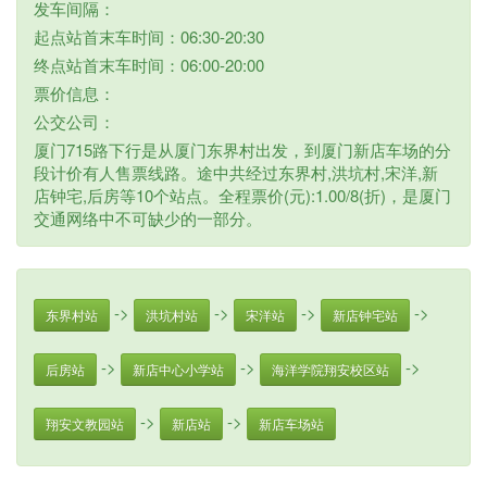
发车间隔：
起点站首末车时间：06:30-20:30
终点站首末车时间：06:00-20:00
票价信息：
公交公司：
厦门715路下行是从厦门东界村出发，到厦门新店车场的分
段计价有人售票线路。途中共经过东界村,洪坑村,宋洋,新
店钟宅,后房等10个站点。全程票价(元):1.00/8(折)，是厦门
交通网络中不可缺少的一部分。
->
->
->
->
东界村站
洪坑村站
宋洋站
新店钟宅站
->
->
->
后房站
新店中心小学站
海洋学院翔安校区站
->
->
翔安文教园站
新店站
新店车场站