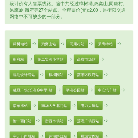
段计价有人售票线路。途中共经过樟树坳,鸡窝山,同康村,
呆鹰岭,衡府等27个站点。全程票价(元):2.00，是衡阳交通
网络中不可缺少的一部分。
->
->
->
->
樟树坳站
鸡窝山站
同康村站
呆鹰岭站
->
->
->
衡府站
第二实验小学站
高鑫市场站
->
->
->
规划设计院站
棕榈园站
蒸湘区政府站
->
->
->
融冠广场(长湖乡中学)站
平湖公园站
中心汽车站
->
->
->
廖家湾站
南华大学北门站
电力大厦站
->
->
->
附一西门站
衡西市场站
莲湖广场西站
->
->
->
宇元万向城站
莲湖路口站
雁城宾馆站