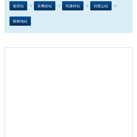
->
->
->
->
衡府站
呆鹰岭站
同康村站
鸡窝山站
樟树坳站