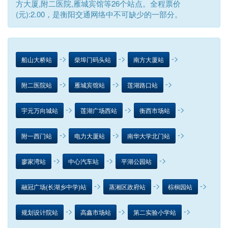
方大厦,附二医院,雁城宾馆等26个站点。全程票价
(元):2.00，是衡阳交通网络中不可缺少的一部分。
->
->
->
船山大桥站
柴埠门码头站
南方大厦站
->
->
->
附二医院站
雁城宾馆站
莲湖路口站
->
->
->
宇元万向城站
莲湖广场西站
衡西市场站
->
->
->
附一西门站
电力大厦站
南华大学北门站
->
->
->
廖家湾站
中心汽车站
平湖公园站
->
->
->
融冠广场(长湖乡中学)站
蒸湘区政府站
棕榈园站
->
->
->
规划设计院站
高鑫市场站
第二实验小学站