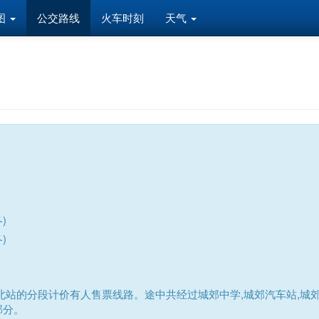
图
公交路线
火车时刻
天气
)
)
站的分段计价有人售票线路。途中共经过城郊中学,城郊汽车站,城郊中
部分。