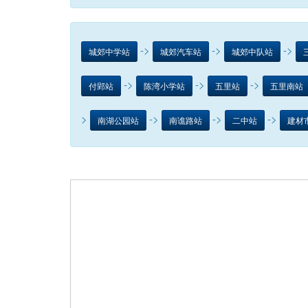
->
->
->
城郊中学站
城郊汽车站
城郊中队站
->
->
->
付郢站
陈湾小学站
五里站
五里南站
>
->
->
->
南湖公园站
南谯路站
二中站
建材