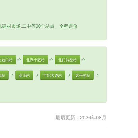
建材市场,二中等30个站点。全程票价
->
->
->
鱼巷口站
北湖小区站
北门转盘站
->
->
->
->
口站
高庄站
世纪大道站
太平村站
最后更新：2026年08月