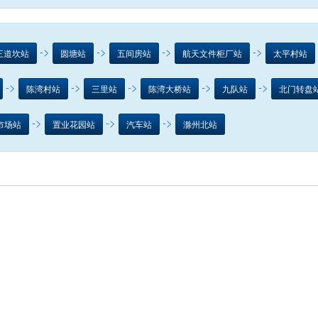
->
->
->
->
三道坎站
圆塘站
五间房站
航天文件柜厂站
太平村站
->
->
->
->
->
陈湾村站
三里站
陈湾大桥站
九队站
北门转盘
->
->
->
市场站
置业花园站
汽车站
滁州北站