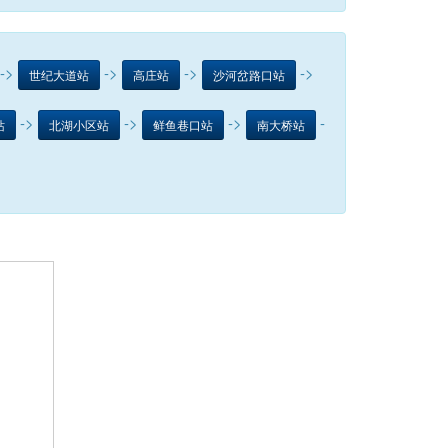
->
->
->
->
世纪大道站
高庄站
沙河岔路口站
->
->
->
-
站
北湖小区站
鲜鱼巷口站
南大桥站