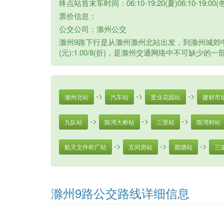
终点站首末车时间：06:10-19:20(夏)06:10-19:00(冬
票价信息：
公交公司：滁州公交
滁州9路下行是从滁州滁州北站出发，到滁州城郊中
(元):1.00/8(折)，是滁州交通网络中不可缺少的一
->
->
->
滁州北站
汽车站
置业花园站
建材市
->
->
->
九队站
陈湾大桥站
三里站
陈湾村站
->
->
->
航天文件柜厂站
五间房站
圆塘站
三
滁州9路公交路线详细信息