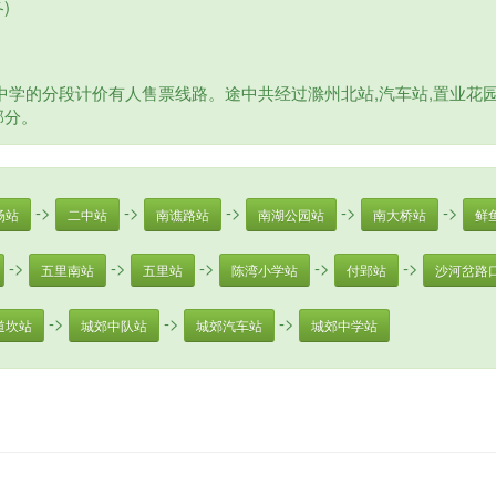
)
学的分段计价有人售票线路。途中共经过滁州北站,汽车站,置业花园,
部分。
->
->
->
->
->
场站
二中站
南谯路站
南湖公园站
南大桥站
鲜
->
->
->
->
->
五里南站
五里站
陈湾小学站
付郢站
沙河岔路
->
->
->
道坎站
城郊中队站
城郊汽车站
城郊中学站