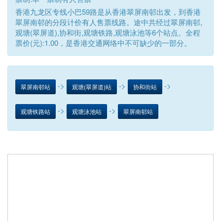
香港九龙区专线小巴59路是从香港翠屏南邨出发，到香港
翠屏南邨的分段计价有人售票线路。途中共经过翠屏南邨,
观塘(翠屏道),协和街,观塘铁路,观塘泳池等6个站点。全程
票价(元):1.00，是香港交通网络中不可缺少的一部分。
->
->
->
翠屏南邨站
观塘(翠屏道)站
协和街站
->
->
观塘铁路站
观塘泳池站
翠屏南邨站