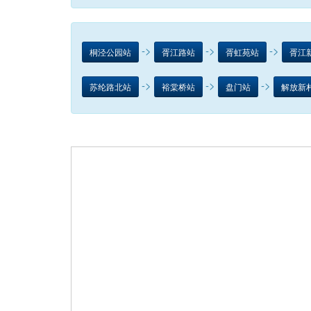
->
->
->
桐泾公园站
胥江路站
胥虹苑站
胥江
->
->
->
苏纶路北站
裕棠桥站
盘门站
解放新