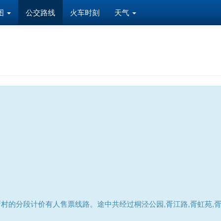
图
公交路线
火车时刻
天气
新村的分段计价有人售票线路。途中共经过桐泾公园,胥江路,胥虹苑,胥