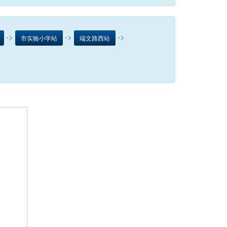
->
->
->
市实验小学站
端文路西站