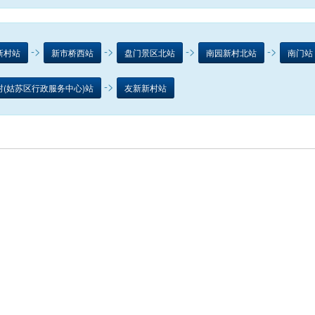
->
->
->
->
新村站
新市桥西站
盘门景区北站
南园新村北站
南门站
->
村(姑苏区行政服务中心)站
友新新村站