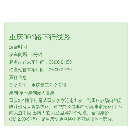
重庆301路下行线路
运营时间：
发车间隔：6分钟
起点站首末车时间：06:00-21:50
终点站首末车时间：06:00-22:30
票价信息：
公交公司：重庆第三公交公司
票制:单一票制无人售票
重庆301路下行是从重庆李家沱南出发，到重庆较场口的分
段计价有人售票线路。途中共经过李家沱南,李家沱路口,巴
南大道中段,巴南大道,九公里等23个站点。全程票价
(元):2.00/9(折)，是重庆交通网络中不可缺少的一部分。