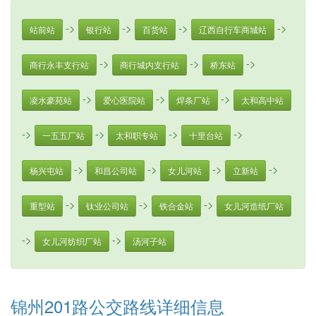
->
->
->
->
站前站
银行站
百货站
辽西自行车商城站
->
->
->
商行永丰支行站
商行城内支行站
桥东站
->
->
->
凌水豪苑站
爱心医院站
焊条厂站
太和高中站
->
->
->
->
一五五厂站
太和职专站
十里台站
->
->
->
->
杨兴屯站
和昌公司站
女儿河站
立新站
->
->
->
重型站
钛业公司站
铁合金站
女儿河造纸厂站
->
->
女儿河纺织厂站
汤河子站
锦州201路公交路线详细信息