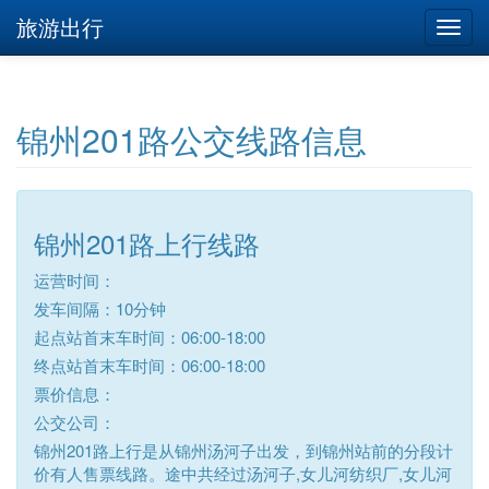
旅游出行
锦州201路公交线路信息
锦州201路上行线路
运营时间：
发车间隔：10分钟
起点站首末车时间：06:00-18:00
终点站首末车时间：06:00-18:00
票价信息：
公交公司：
锦州201路上行是从锦州汤河子出发，到锦州站前的分段计
价有人售票线路。途中共经过汤河子,女儿河纺织厂,女儿河