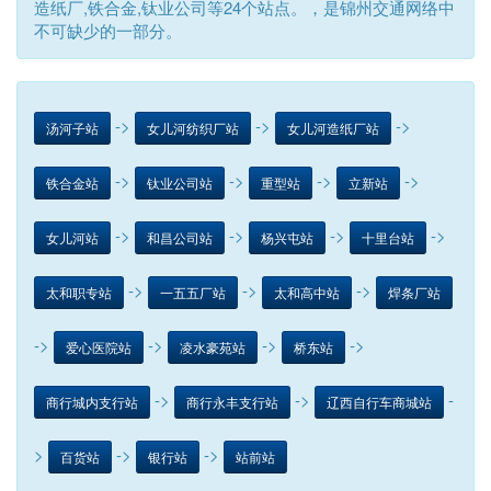
造纸厂,铁合金,钛业公司等24个站点。，是锦州交通网络中
不可缺少的一部分。
->
->
->
汤河子站
女儿河纺织厂站
女儿河造纸厂站
->
->
->
->
铁合金站
钛业公司站
重型站
立新站
->
->
->
->
女儿河站
和昌公司站
杨兴屯站
十里台站
->
->
->
太和职专站
一五五厂站
太和高中站
焊条厂站
->
->
->
->
爱心医院站
凌水豪苑站
桥东站
->
->
-
商行城内支行站
商行永丰支行站
辽西自行车商城站
>
->
->
百货站
银行站
站前站