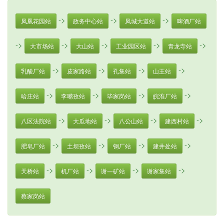
->
->
->
凤凰花园站
政务中心站
凤城大道站
啤酒厂站
->
->
->
->
->
大市场站
大山站
工业园区站
青龙寺站
->
->
->
->
乳酸厂站
皮家路站
孔集站
山王站
->
->
->
->
哈庄站
李嘴孜站
毕家岗站
皖淮厂站
->
->
->
->
八区法院站
大瓜地站
八公山站
建西村站
->
->
->
->
肥皂厂站
土坝孜站
钢厂站
建井处站
->
->
->
->
天桥站
机厂站
谢一矿站
谢家集站
蔡家岗站