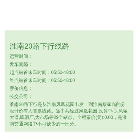
淮南20路下行线路
运营时间：
发车间隔：
起点站首末车时间：05:50-18:00
终点站首末车时间：05:50-18:00
票价信息：
公交公司：
淮南20路下行是从淮南凤凰花园出发，到淮南蔡家岗的分
段计价有人售票线路。途中共经过凤凰花园,政务中心,凤城
大道,啤酒厂,大市场等29个站点。全程票价(元):0.00，是淮
南交通网络中不可缺少的一部分。