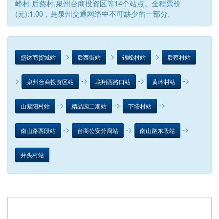
峰村,后蔡村,泉州台商投资区等14个站点。全程票价
(元):1.00，是泉州交通网络中不可缺少的一部分。
->
->
->
-
盛达商贸城站
后西街站
锦峰村站
后蔡村站
>
->
->
->
泉州台商投资区站
联翔西路口站
黄岭村站
->
->
->
山紫阳村站
精品园二期站
下垵村站
->
->
->
南山路西段站
台商公安分局站
南山路东段站
井头村站