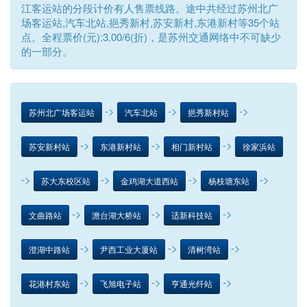
江客运站的分段计价有人售票线路。途中共经过苏州北广
场客运站,汽车北站,挹秀新村,苏安新村,东港新村等35个站
点。全程票价(元):3.00/6(折)，是苏州交通网络中不可缺少
的一部分。
->
->
->
苏州北广场客运站
汽车北站
挹秀新村站
->
->
->
苏安新村站
东港新村站
相门新村站
徐家浜站
->
->
->
->
苏大东校区站
金鸡湖大道西站
杨枝塘东站
->
->
->
文曲路站
澹台湖大桥站
适新科技站
->
->
->
澄湖中路站
尹西工业大厦站
清树湾站
->
->
->
花港村东站
飞旭电子站
亨通光纤站