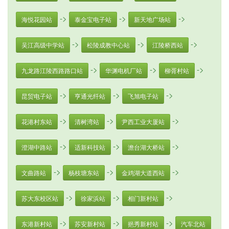
->
->
->
海悦花园站
泰金宝电子站
新天地广场站
->
->
->
吴江高级中学站
松陵成教中心站
江陵桥西站
->
->
->
九龙路江陵西路路口站
华渊电机厂站
柳胥村站
->
->
->
昆贸电子站
亨通光纤站
飞旭电子站
->
->
->
花港村东站
清树湾站
尹西工业大厦站
->
->
->
澄湖中路站
适新科技站
澹台湖大桥站
->
->
->
文曲路站
杨枝塘东站
金鸡湖大道西站
->
->
->
苏大东校区站
徐家浜站
相门新村站
->
->
->
东港新村站
苏安新村站
挹秀新村站
汽车北站