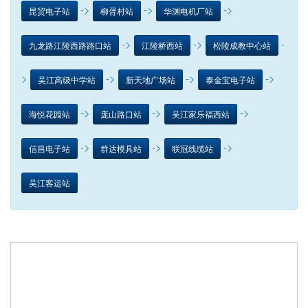
->
->
->
昆贸电子站
柳胥村站
华渊电机厂站
->
->
-
九龙路江陵西路路口站
江陵桥西站
松陵成教中心站
>
->
->
->
吴江高级中学站
新天地广场站
泰金宝电子站
->
->
->
海悦花园站
庞山路口站
吴江家乐福西站
->
->
->
信昌电子站
群达模具站
联冠线缆站
吴江客运站