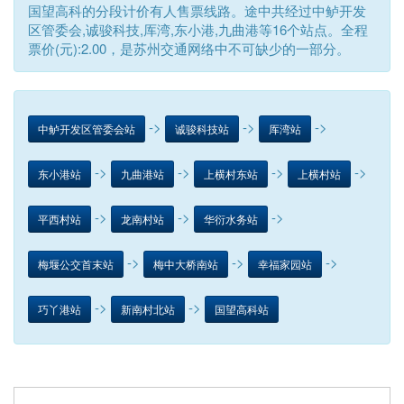
国望高科的分段计价有人售票线路。途中共经过中鲈开发
区管委会,诚骏科技,厍湾,东小港,九曲港等16个站点。全程
票价(元):2.00，是苏州交通网络中不可缺少的一部分。
->
->
->
中鲈开发区管委会站
诚骏科技站
厍湾站
->
->
->
->
东小港站
九曲港站
上横村东站
上横村站
->
->
->
平西村站
龙南村站
华衍水务站
->
->
->
梅堰公交首末站
梅中大桥南站
幸福家园站
->
->
巧丫港站
新南村北站
国望高科站